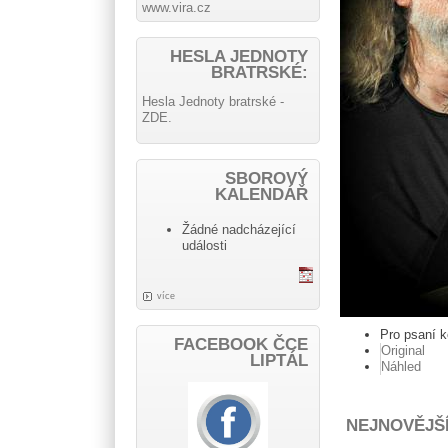
www.vira.cz
HESLA JEDNOTY
BRATRSKÉ:
Hesla Jednoty bratrské -
ZDE.
SBOROVÝ
KALENDÁŘ
Žádné nadcházející
události
více
Pro psaní 
FACEBOOK ČCE
Original
LIPTÁL
Náhled
NEJNOVĚJŠ