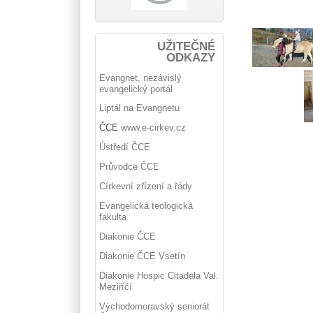
UŽITEČNÉ
ODKAZY
Evangnet, nezávislý
evangelický portál
Liptál na Evangnetu
ČCE
www.e-cirkev.cz
Ústředí ČCE
Průvodce ČCE
Církevní zřízení a řády
Evangelická teologická
fakulta
Diakonie ČCE
Diakonie ČCE Vsetín
Diakonie Hospic Citadela Val.
Meziříčí
Východomoravský seniorát