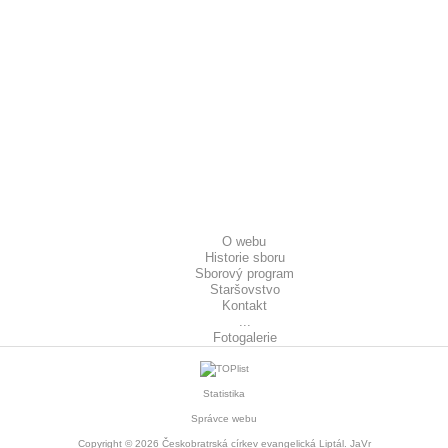
O webu
Historie sboru
Sborový program
Staršovstvo
Kontakt
...
Fotogalerie
Statistika
Správce webu
Copyright © 2026
Českobratrská církev evangelická Liptál
. JaVr