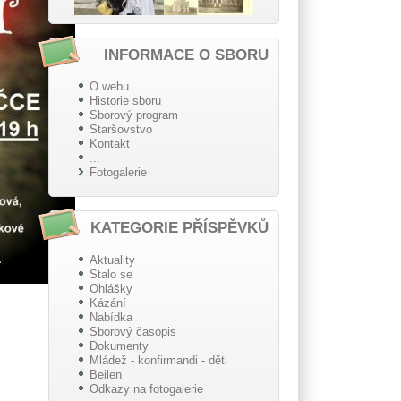
INFORMACE O SBORU
O webu
Historie sboru
Sborový program
Staršovstvo
Kontakt
...
Fotogalerie
KATEGORIE PŘÍSPĚVKŮ
Aktuality
Stalo se
Ohlášky
Kázání
Nabídka
Sborový časopis
Dokumenty
Mládež - konfirmandi - děti
Beilen
Odkazy na fotogalerie