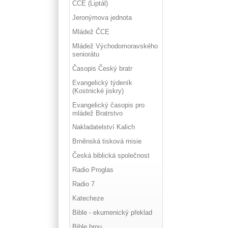
ČCE (Liptál)
Jeronýmova jednota
Mládež ČCE
Mládež Východomoravského
seniorátu
Časopis Český bratr
Evangelický týdeník
(Kostnické jiskry)
Evangelický časopis pro
mládež Bratrstvo
Nakladatelství Kalich
Brněnská tisková misie
Česká biblická společnost
Radio Proglas
Radio 7
Katecheze
Bible - ekumenický překlad
Bible hrou