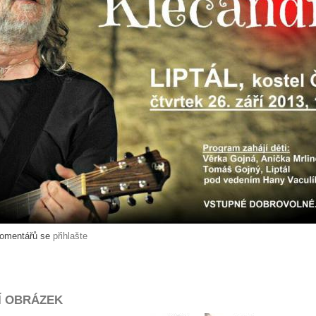
komentářů se
přihlašte
Í OBRÁZEK