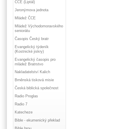
ČCE (Liptál)
Jeronýmova jednota
Mládež ČCE
Mládež Východomoravského
seniorátu
Časopis Český bratr
Evangelický týdeník
(Kostnické jiskry)
Evangelický časopis pro
mládež Bratrstvo
Nakladatelství Kalich
Brněnská tisková misie
Česká biblická společnost
Radio Proglas
Radio 7
Katecheze
Bible - ekumenický překlad
Bible hrou