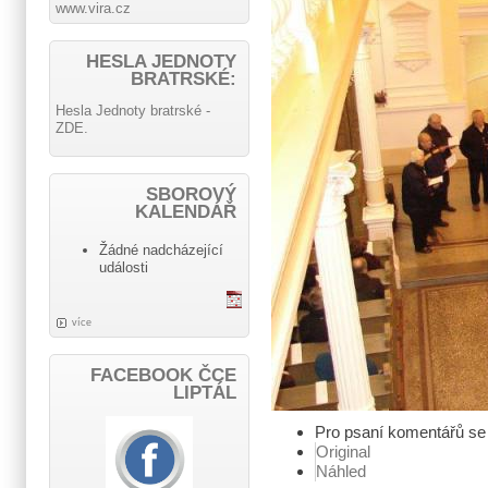
www.vira.cz
HESLA JEDNOTY
BRATRSKÉ:
Hesla Jednoty bratrské -
ZDE.
SBOROVÝ
KALENDÁŘ
Žádné nadcházející
události
více
FACEBOOK ČCE
LIPTÁL
Pro psaní komentářů s
Original
Náhled