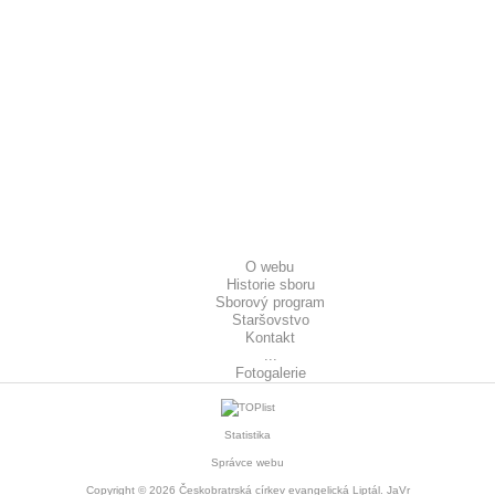
O webu
Historie sboru
Sborový program
Staršovstvo
Kontakt
...
Fotogalerie
Statistika
Správce webu
Copyright © 2026
Českobratrská církev evangelická Liptál
. JaVr