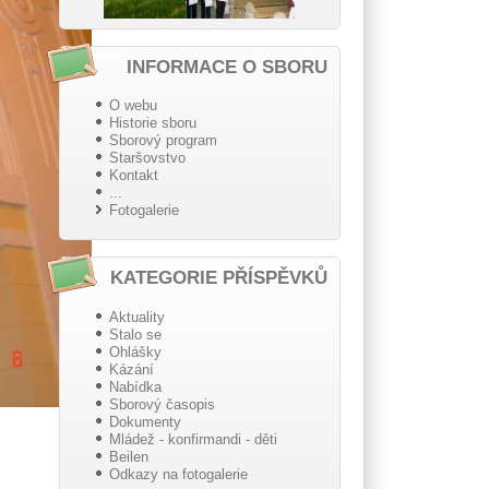
INFORMACE O SBORU
O webu
Historie sboru
Sborový program
Staršovstvo
Kontakt
...
Fotogalerie
KATEGORIE PŘÍSPĚVKŮ
Aktuality
Stalo se
Ohlášky
Kázání
Nabídka
Sborový časopis
Dokumenty
Mládež - konfirmandi - děti
Beilen
Odkazy na fotogalerie