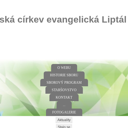
ská církev evangelická Liptál
O WEBU
HISTORIE SBORU
SBOROVÝ PROGRAM
STARŠOVSTVO
KONTAKT
...
FOTOGALERIE
Aktuality
Stalo se