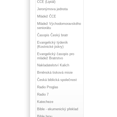
ČCE (Liptál)
Jeronýmova jednota
Mládež ČCE
Mládež Východomoravského
seniorátu
Časopis Český bratr
Evangelický týdeník
(Kostnické jiskry)
Evangelický časopis pro
mládež Bratrstvo
Nakladatelství Kalich
Brněnská tisková misie
Česká biblická společnost
Radio Proglas
Radio 7
Katecheze
Bible - ekumenický překlad
Bible hrou