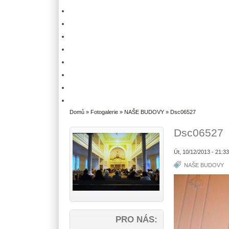
Domů
»
Fotogalerie
»
NAŠE BUDOVY
» Dsc06527
Dsc06527
Út, 10/12/2013 - 21:3
NAŠE BUDOVY
PRO NÁS: