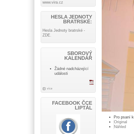
www.vira.cz
HESLA JEDNOTY
BRATRSKÉ:
Hesla Jednoty bratrské -
ZDE.
SBOROVÝ
KALENDÁŘ
Žádné nadcházející
události
více
FACEBOOK ČCE
LIPTÁL
Pro psaní 
Original
Náhled