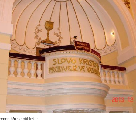
komentářů se
přihlašte