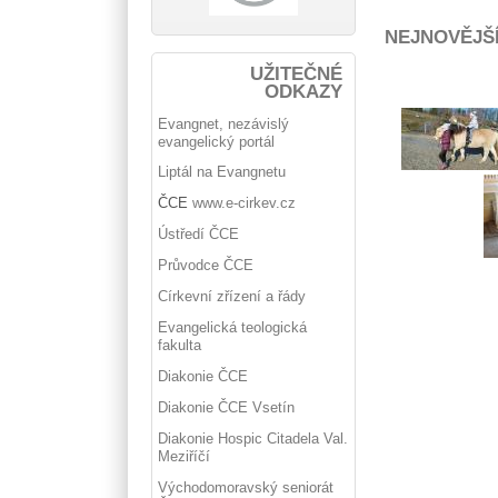
NEJNOVĚJŠ
UŽITEČNÉ
ODKAZY
Evangnet, nezávislý
evangelický portál
Liptál na Evangnetu
ČCE
www.e-cirkev.cz
Ústředí ČCE
Průvodce ČCE
Církevní zřízení a řády
Evangelická teologická
fakulta
Diakonie ČCE
Diakonie ČCE Vsetín
Diakonie Hospic Citadela Val.
Meziříčí
Východomoravský seniorát