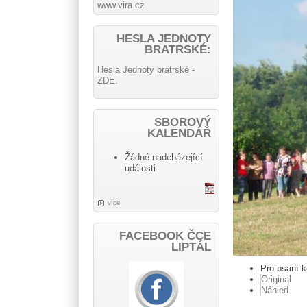
www.vira.cz
HESLA JEDNOTY
BRATRSKÉ:
Hesla Jednoty bratrské -
ZDE.
SBOROVÝ
KALENDÁŘ
Žádné nadcházející
události
více
FACEBOOK ČCE
LIPTÁL
Pro psaní 
Original
Náhled