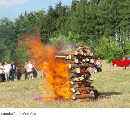
komentářů se
přihlašte