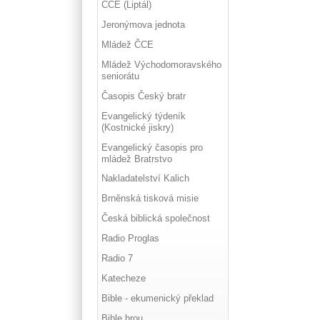
ČCE (Liptál)
Jeronýmova jednota
Mládež ČCE
Mládež Východomoravského
seniorátu
Časopis Český bratr
Evangelický týdeník
(Kostnické jiskry)
Evangelický časopis pro
mládež Bratrstvo
Nakladatelství Kalich
Brněnská tisková misie
Česká biblická společnost
Radio Proglas
Radio 7
Katecheze
Bible - ekumenický překlad
Bible hrou