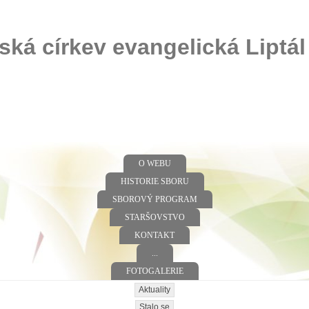
ská církev evangelická Liptál
O WEBU
HISTORIE SBORU
SBOROVÝ PROGRAM
STARŠOVSTVO
KONTAKT
...
FOTOGALERIE
Aktuality
Stalo se