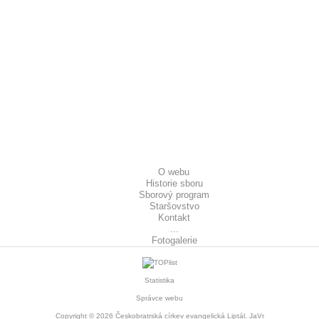
O webu
Historie sboru
Sborový program
Staršovstvo
Kontakt
...
Fotogalerie
Statistika
Správce webu
Copyright © 2026
Českobratrská církev evangelická Liptál
. JaVr