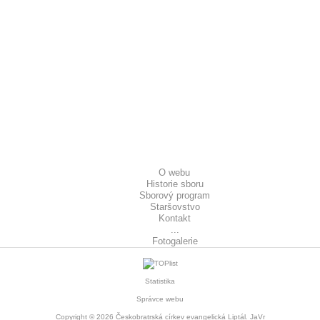
O webu
Historie sboru
Sborový program
Staršovstvo
Kontakt
...
Fotogalerie
Statistika
Správce webu
Copyright © 2026
Českobratrská církev evangelická Liptál
. JaVr