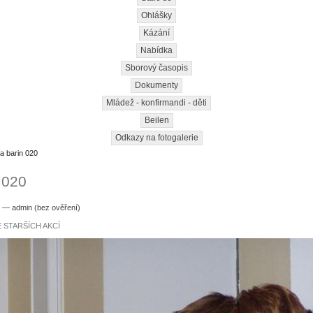
Ohlášky
Kázání
Nabídka
Sborový časopis
Dokumenty
Mládež - konfirmandi - děti
Beilen
Odkazy na fotogalerie
a barin 020
 020
1 — admin (bez ověření)
 STARŠÍCH AKCÍ