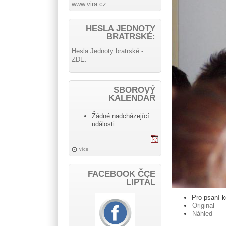
www.vira.cz
HESLA JEDNOTY
BRATRSKÉ:
Hesla Jednoty bratrské -
ZDE.
SBOROVÝ
KALENDÁŘ
Žádné nadcházející
události
více
FACEBOOK ČCE
LIPTÁL
Pro psaní 
Original
Náhled