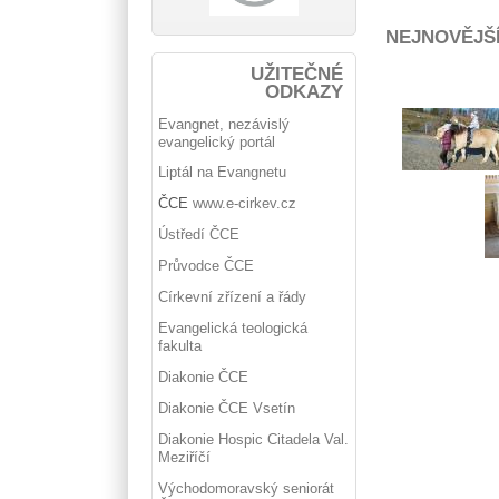
NEJNOVĚJŠ
UŽITEČNÉ
ODKAZY
Evangnet, nezávislý
evangelický portál
Liptál na Evangnetu
ČCE
www.e-cirkev.cz
Ústředí ČCE
Průvodce ČCE
Církevní zřízení a řády
Evangelická teologická
fakulta
Diakonie ČCE
Diakonie ČCE Vsetín
Diakonie Hospic Citadela Val.
Meziříčí
Východomoravský seniorát