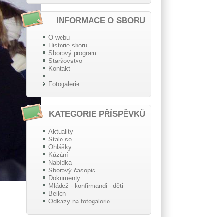
INFORMACE O SBORU
O webu
Historie sboru
Sborový program
Staršovstvo
Kontakt
...
Fotogalerie
KATEGORIE PŘÍSPĚVKŮ
Aktuality
Stalo se
Ohlášky
Kázání
Nabídka
Sborový časopis
Dokumenty
Mládež - konfirmandi - děti
Beilen
Odkazy na fotogalerie