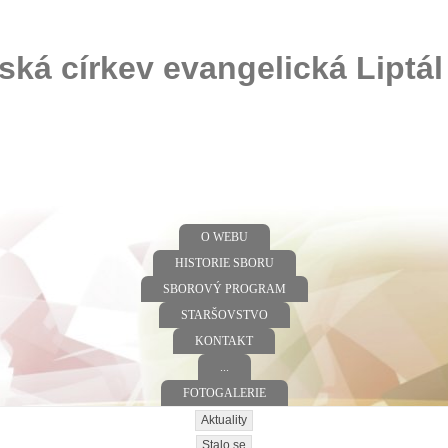
ská církev evangelická Liptál
O WEBU
HISTORIE SBORU
SBOROVÝ PROGRAM
STARŠOVSTVO
KONTAKT
...
FOTOGALERIE
Aktuality
Stalo se