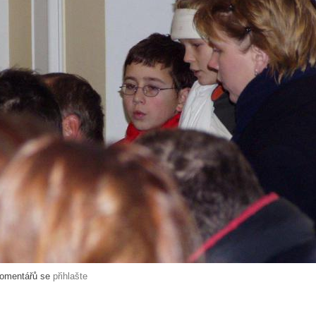
komentářů se
přihlašte