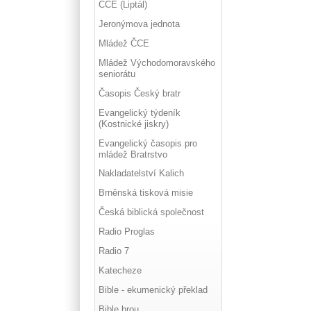
ČCE (Liptál)
Jeronýmova jednota
Mládež ČCE
Mládež Východomoravského
seniorátu
Časopis Český bratr
Evangelický týdeník
(Kostnické jiskry)
Evangelický časopis pro
mládež Bratrstvo
Nakladatelství Kalich
Brněnská tisková misie
Česká biblická společnost
Radio Proglas
Radio 7
Katecheze
Bible - ekumenický překlad
Bible hrou