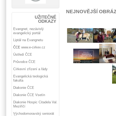
NEJNOVĚJŠÍ OBRÁ
UŽITEČNÉ
ODKAZY
Evangnet, nezávislý
evangelický portál
Liptál na Evangnetu
ČCE
www.e-cirkev.cz
Ústředí ČCE
Průvodce ČCE
Církevní zřízení a řády
Evangelická teologická
fakulta
Diakonie ČCE
Diakonie ČCE Vsetín
Diakonie Hospic Citadela Val.
Meziříčí
Východomoravský seniorát