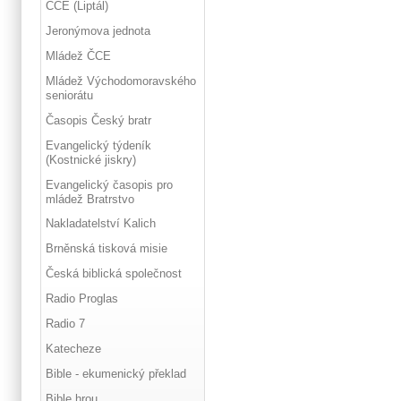
ČCE (Liptál)
Jeronýmova jednota
Mládež ČCE
Mládež Východomoravského
seniorátu
Časopis Český bratr
Evangelický týdeník
(Kostnické jiskry)
Evangelický časopis pro
mládež Bratrstvo
Nakladatelství Kalich
Brněnská tisková misie
Česká biblická společnost
Radio Proglas
Radio 7
Katecheze
Bible - ekumenický překlad
Bible hrou