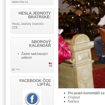
www.vira.cz
HESLA JEDNOTY
BRATRSKÉ:
Hesla Jednoty bratrské -
ZDE.
SBOROVÝ
KALENDÁŘ
Žádné nadcházející
události
více
FACEBOOK ČCE
LIPTÁL
Pro psaní komentářů s
Original
Náhled