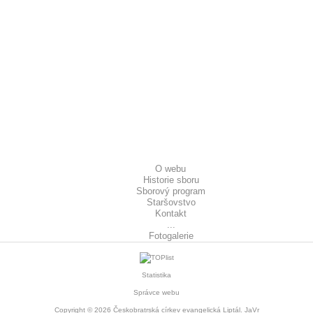
O webu
Historie sboru
Sborový program
Staršovstvo
Kontakt
...
Fotogalerie
Statistika
Správce webu
Copyright © 2026
Českobratrská církev evangelická Liptál
. JaVr