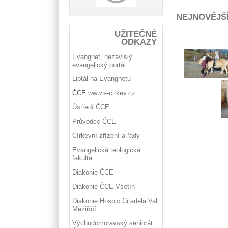
NEJNOVĚJŠ
UŽITEČNÉ
ODKAZY
Evangnet, nezávislý
evangelický portál
Liptál na Evangnetu
ČCE
www.e-cirkev.cz
Ústředí ČCE
Průvodce ČCE
Církevní zřízení a řády
Evangelická teologická
fakulta
Diakonie ČCE
Diakonie ČCE Vsetín
Diakonie Hospic Citadela Val.
Meziříčí
Východomoravský seniorát