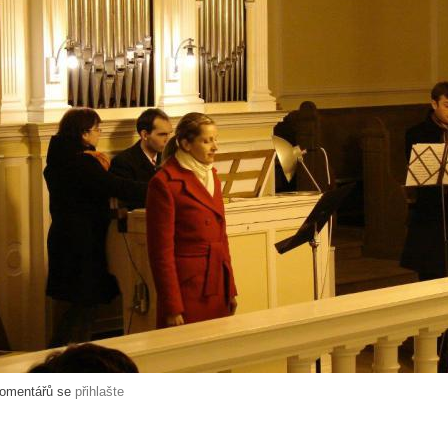
komentářů se
přihlašte