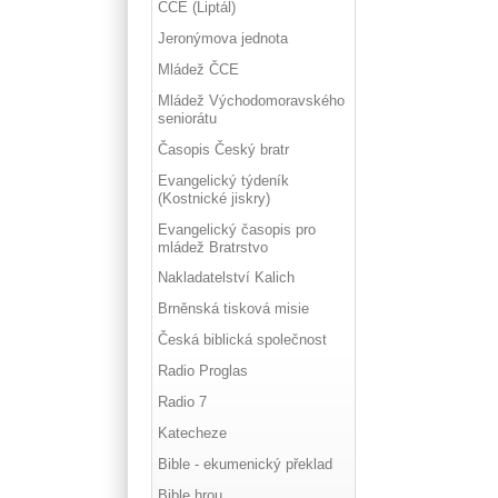
ČCE (Liptál)
Jeronýmova jednota
Mládež ČCE
Mládež Východomoravského
seniorátu
Časopis Český bratr
Evangelický týdeník
(Kostnické jiskry)
Evangelický časopis pro
mládež Bratrstvo
Nakladatelství Kalich
Brněnská tisková misie
Česká biblická společnost
Radio Proglas
Radio 7
Katecheze
Bible - ekumenický překlad
Bible hrou