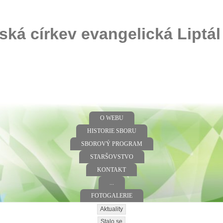
ská církev evangelická Liptál
O WEBU
HISTORIE SBORU
SBOROVÝ PROGRAM
STARŠOVSTVO
KONTAKT
...
FOTOGALERIE
Aktuality
Stalo se