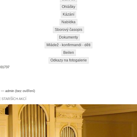
Ohlášky
Kázání
Nabídka
Sborový časopis
Dokumenty
Mládež - konfirmandi - děti
Beilen
Odkazy na fotogalerie
c01737
1 — admin (bez ověření)
 STARŠÍCH AKCÍ