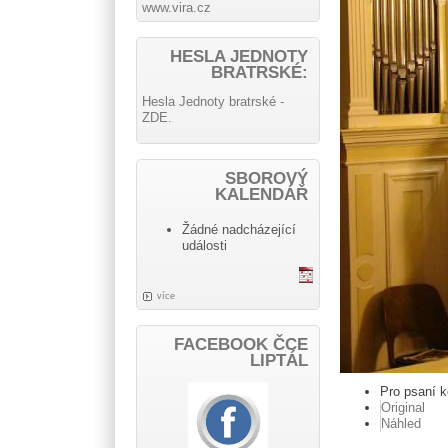
www.vira.cz
HESLA JEDNOTY
BRATRSKÉ:
Hesla Jednoty bratrské -
ZDE.
SBOROVÝ
KALENDÁŘ
Žádné nadcházející
události
více
FACEBOOK ČCE
LIPTÁL
Pro psaní 
Original
Náhled