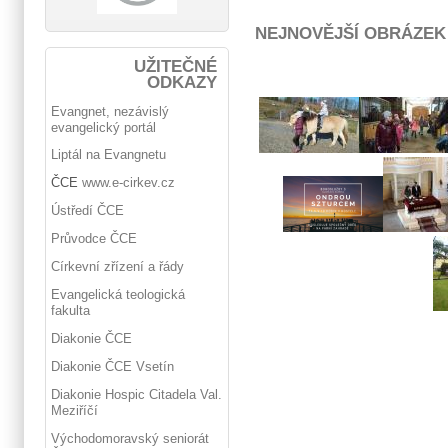
NEJNOVĚJŠÍ OBRÁZEK
UŽITEČNÉ
ODKAZY
Evangnet, nezávislý
evangelický portál
Liptál na Evangnetu
ČCE
www.e-cirkev.cz
Ústředí ČCE
Průvodce ČCE
Církevní zřízení a řády
Evangelická teologická
fakulta
Diakonie ČCE
Diakonie ČCE Vsetín
Diakonie Hospic Citadela Val.
Meziříčí
Východomoravský seniorát