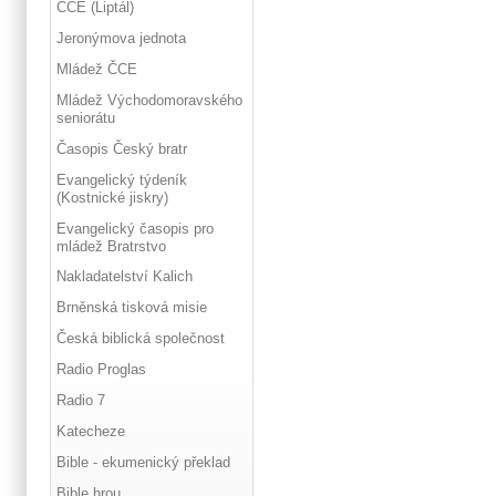
ČCE (Liptál)
Jeronýmova jednota
Mládež ČCE
Mládež Východomoravského
seniorátu
Časopis Český bratr
Evangelický týdeník
(Kostnické jiskry)
Evangelický časopis pro
mládež Bratrstvo
Nakladatelství Kalich
Brněnská tisková misie
Česká biblická společnost
Radio Proglas
Radio 7
Katecheze
Bible - ekumenický překlad
Bible hrou