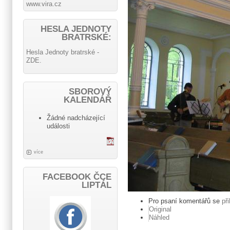
www.vira.cz
HESLA JEDNOTY
BRATRSKÉ:
Hesla Jednoty bratrské -
ZDE.
SBOROVÝ
KALENDÁŘ
Žádné nadcházející
události
více
FACEBOOK ČCE
LIPTÁL
Pro psaní komentářů se
př
Original
Náhled