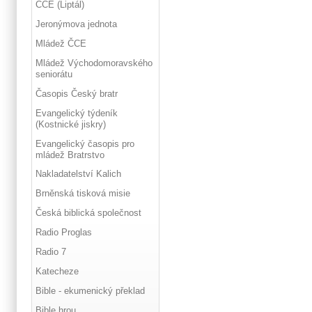
ČCE (Liptál)
Jeronýmova jednota
Mládež ČCE
Mládež Východomoravského
seniorátu
Časopis Český bratr
Evangelický týdeník
(Kostnické jiskry)
Evangelický časopis pro
mládež Bratrstvo
Nakladatelství Kalich
Brněnská tisková misie
Česká biblická společnost
Radio Proglas
Radio 7
Katecheze
Bible - ekumenický překlad
Bible hrou