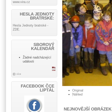
www.vira.cz
HESLA JEDNOTY
BRATRSKÉ:
Hesla Jednoty bratrské -
ZDE.
SBOROVÝ
KALENDÁŘ
Žádné nadcházející
události
více
FACEBOOK ČCE
LIPTÁL
Original
Náhled
NEJNOVĚJŠÍ OBRÁZEK