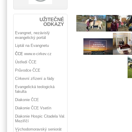
UŽITEČNÉ
ODKAZY
Evangnet, nezávislý
evangelický portál
Liptál na Evangnetu
ČCE
www.e-cirkev.cz
Ústředí ČCE
Průvodce ČCE
Církevní zřízení a řády
Evangelická teologická
fakulta
Diakonie ČCE
Diakonie ČCE Vsetín
Diakonie Hospic Citadela Val.
Meziříčí
Východomoravský seniorát