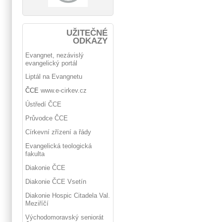
UŽITEČNÉ
ODKAZY
Evangnet, nezávislý
evangelický portál
Liptál na Evangnetu
ČCE
www.e-cirkev.cz
Ústředí ČCE
Průvodce ČCE
Církevní zřízení a řády
Evangelická teologická
fakulta
Diakonie ČCE
Diakonie ČCE Vsetín
Diakonie Hospic Citadela Val.
Meziříčí
Východomoravský seniorát