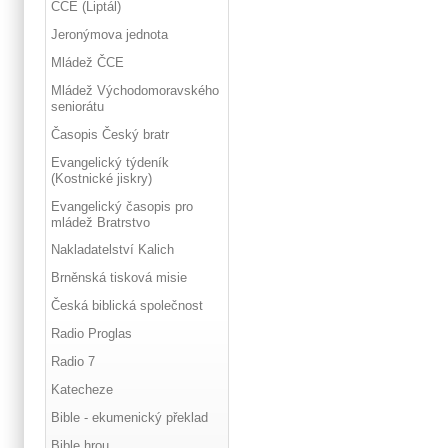
ČCE (Liptál)
Jeronýmova jednota
Mládež ČCE
Mládež Východomoravského
seniorátu
Časopis Český bratr
Evangelický týdeník
(Kostnické jiskry)
Evangelický časopis pro
mládež Bratrstvo
Nakladatelství Kalich
Brněnská tisková misie
Česká biblická společnost
Radio Proglas
Radio 7
Katecheze
Bible - ekumenický překlad
Bible hrou