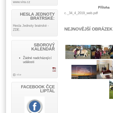
www.vira.cz
Příloha
c._34_4_2019_web.pdf
HESLA JEDNOTY
BRATRSKÉ:
Hesla Jednoty bratrské -
NEJNOVĚJŠÍ OBRÁZEK
ZDE.
SBOROVÝ
KALENDÁŘ
Žádné nadcházející
události
více
FACEBOOK ČCE
LIPTÁL