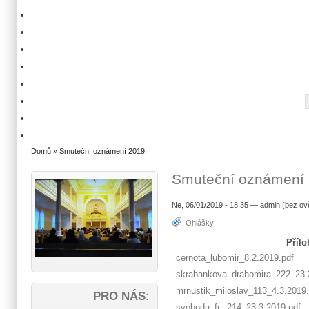
Domů
» Smuteční oznámení 2019
Smuteční oznámení
Ne, 06/01/2019 - 18:35 — admin (bez ov
Ohlášky
Přílo
cernota_lubomir_8.2.2019.pdf
skrabankova_drahomira_222_23.
mrnustik_miloslav_113_4.3.2019.
PRO NÁS:
svoboda_fr._214_23.3.2019.pdf