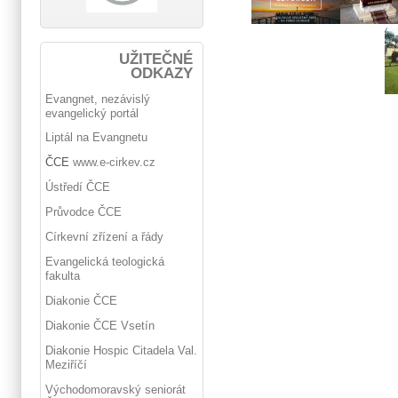
UŽITEČNÉ
ODKAZY
Evangnet, nezávislý
evangelický portál
Liptál na Evangnetu
ČCE
www.e-cirkev.cz
Ústředí ČCE
Průvodce ČCE
Církevní zřízení a řády
Evangelická teologická
fakulta
Diakonie ČCE
Diakonie ČCE Vsetín
Diakonie Hospic Citadela Val.
Meziříčí
Východomoravský seniorát