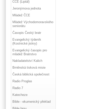
ČCE (Liptál)
Jeronýmova jednota
Mládež ČCE
Mládež Východomoravského
seniorátu
Časopis Český bratr
Evangelický týdeník
(Kostnické jiskry)
Evangelický časopis pro
mládež Bratrstvo
Nakladatelství Kalich
Brněnská tisková misie
Česká biblická společnost
Radio Proglas
Radio 7
Katecheze
Bible - ekumenický překlad
Bible hrou