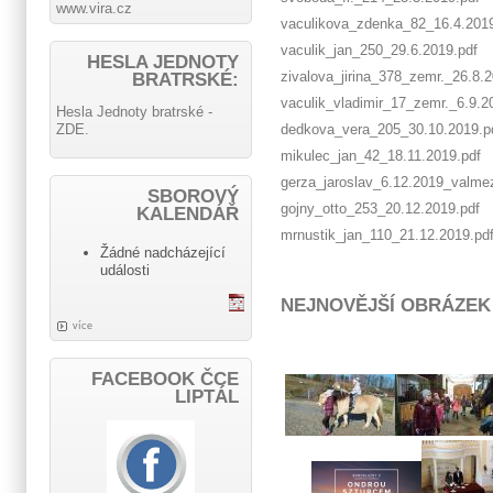
www.vira.cz
vaculikova_zdenka_82_16.4.2019
vaculik_jan_250_29.6.2019.pdf
HESLA JEDNOTY
zivalova_jirina_378_zemr._26.8.2
BRATRSKÉ:
vaculik_vladimir_17_zemr._6.9.2
Hesla Jednoty bratrské -
ZDE.
dedkova_vera_205_30.10.2019.p
mikulec_jan_42_18.11.2019.pdf
gerza_jaroslav_6.12.2019_valme
SBOROVÝ
gojny_otto_253_20.12.2019.pdf
KALENDÁŘ
mrnustik_jan_110_21.12.2019.pd
Žádné nadcházející
události
NEJNOVĚJŠÍ OBRÁZEK
více
FACEBOOK ČCE
LIPTÁL