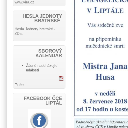
www.vira.cz
HESLA JEDNOTY
BRATRSKÉ:
Hesla Jednoty bratrské -
ZDE.
SBOROVÝ
KALENDÁŘ
Žádné nadcházející
události
více
FACEBOOK ČCE
LIPTÁL