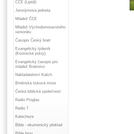
ČCE (Liptál)
Jeronýmova jednota
Mládež ČCE
Mládež Východomoravského
seniorátu
Časopis Český bratr
Evangelický týdeník
(Kostnické jiskry)
Evangelický časopis pro
mládež Bratrstvo
Nakladatelství Kalich
Brněnská tisková misie
Česká biblická společnost
Radio Proglas
Radio 7
Katecheze
Bible - ekumenický překlad
Bible hrou