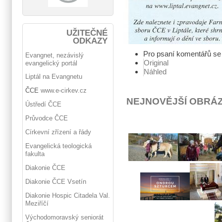
UŽITEČNÉ
ODKAZY
Pro psaní komentářů s
Evangnet, nezávislý
Original
evangelický portál
Náhled
Liptál na Evangnetu
ČCE
www.e-cirkev.cz
NEJNOVĚJŠÍ OBRÁ
Ústředí ČCE
Průvodce ČCE
Církevní zřízení a řády
Evangelická teologická
fakulta
Diakonie ČCE
Diakonie ČCE Vsetín
Diakonie Hospic Citadela Val.
Meziříčí
Východomoravský seniorát