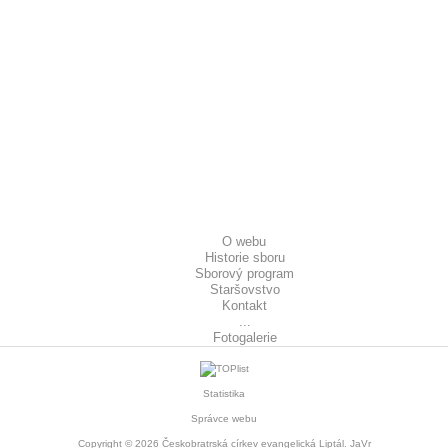
O webu
Historie sboru
Sborový program
Staršovstvo
Kontakt
...
Fotogalerie
Statistika
Správce webu
Copyright © 2026
Českobratrská církev evangelická Liptál
. JaVr