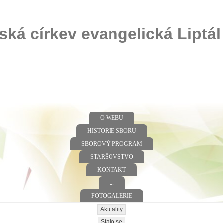
ská církev evangelická Liptál
O WEBU
HISTORIE SBORU
SBOROVÝ PROGRAM
STARŠOVSTVO
KONTAKT
...
FOTOGALERIE
Aktuality
Stalo se