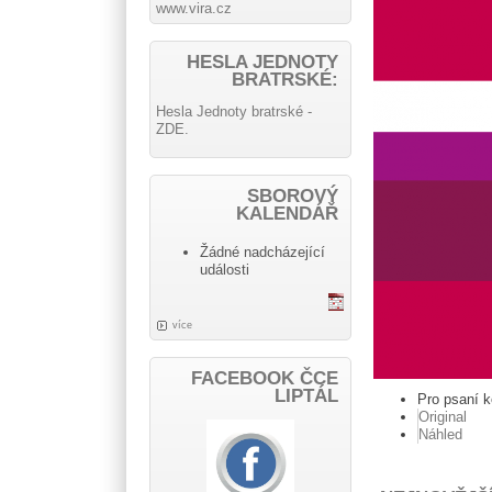
www.vira.cz
HESLA JEDNOTY
BRATRSKÉ:
Hesla Jednoty bratrské -
ZDE.
SBOROVÝ
KALENDÁŘ
Žádné nadcházející
události
více
FACEBOOK ČCE
LIPTÁL
Pro psaní 
Original
Náhled