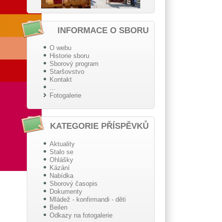
INFORMACE O SBORU
O webu
Historie sboru
Sborový program
Staršovstvo
Kontakt
...
Fotogalerie
KATEGORIE PŘÍSPĚVKŮ
Aktuality
Stalo se
Ohlášky
Kázání
Nabídka
Sborový časopis
Dokumenty
Mládež - konfirmandi - děti
Beilen
Odkazy na fotogalerie