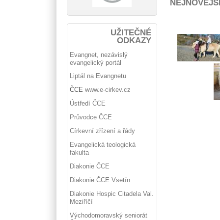
NEJNOVĚJŠ
UŽITEČNÉ
ODKAZY
Evangnet, nezávislý
evangelický portál
Liptál na Evangnetu
ČCE
www.e-cirkev.cz
Ústředí ČCE
Průvodce ČCE
Církevní zřízení a řády
Evangelická teologická
fakulta
Diakonie ČCE
Diakonie ČCE Vsetín
Diakonie Hospic Citadela Val.
Meziříčí
Východomoravský seniorát