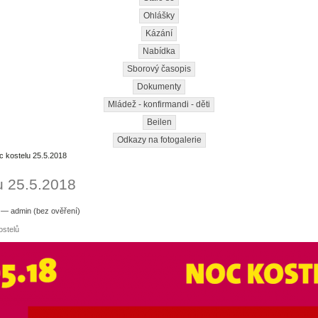
Ohlášky
Kázání
Nabídka
Sborový časopis
Dokumenty
Mládež - konfirmandi - děti
Beilen
Odkazy na fotogalerie
 kostelu 25.5.2018
u 25.5.2018
3 — admin (bez ověření)
ostelů