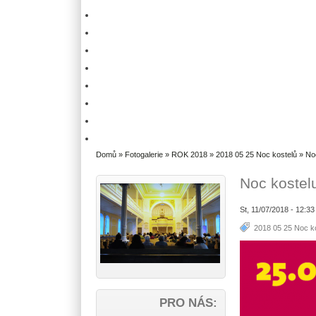
Domů
»
Fotogalerie
»
ROK 2018
»
2018 05 25 Noc kostelů
» Noc
Noc kostel
St, 11/07/2018 - 12:3
2018 05 25 Noc k
PRO NÁS: