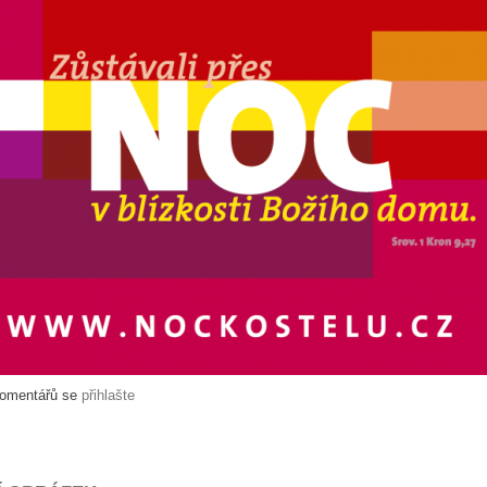
komentářů se
přihlašte