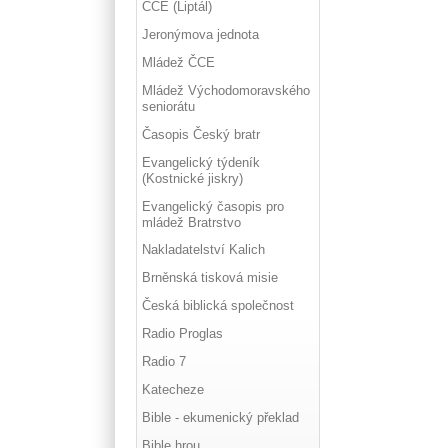
ČCE (Liptál)
Jeronýmova jednota
Mládež ČCE
Mládež Východomoravského
seniorátu
Časopis Český bratr
Evangelický týdeník
(Kostnické jiskry)
Evangelický časopis pro
mládež Bratrstvo
Nakladatelství Kalich
Brněnská tisková misie
Česká biblická společnost
Radio Proglas
Radio 7
Katecheze
Bible - ekumenický překlad
Bible hrou