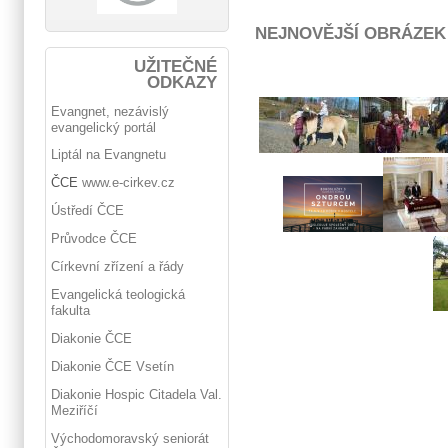
NEJNOVĚJŠÍ OBRÁZEK
UŽITEČNÉ
ODKAZY
Evangnet, nezávislý
evangelický portál
Liptál na Evangnetu
ČCE
www.e-cirkev.cz
Ústředí ČCE
Průvodce ČCE
Církevní zřízení a řády
Evangelická teologická
fakulta
Diakonie ČCE
Diakonie ČCE Vsetín
Diakonie Hospic Citadela Val.
Meziříčí
Východomoravský seniorát