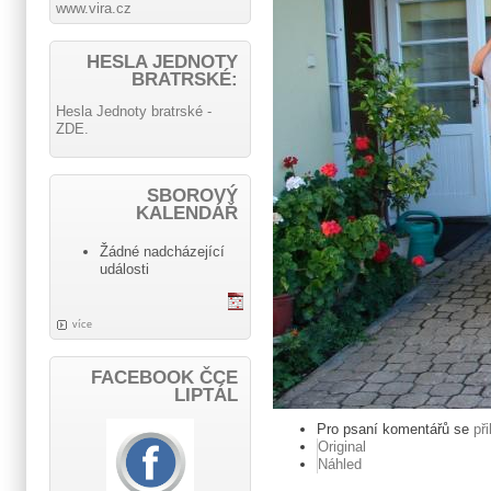
www.vira.cz
HESLA JEDNOTY
BRATRSKÉ:
Hesla Jednoty bratrské -
ZDE.
SBOROVÝ
KALENDÁŘ
Žádné nadcházející
události
více
FACEBOOK ČCE
LIPTÁL
Pro psaní komentářů se
př
Original
Náhled