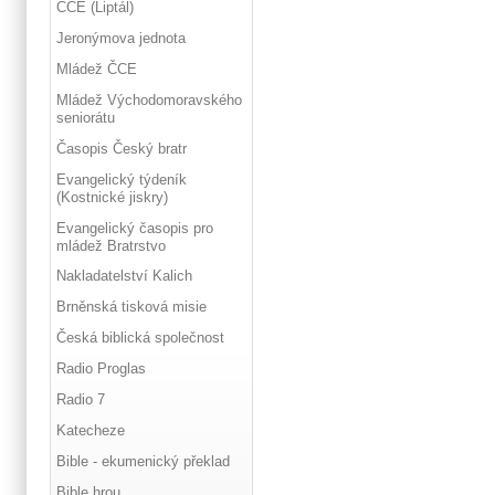
ČCE (Liptál)
Jeronýmova jednota
Mládež ČCE
Mládež Východomoravského
seniorátu
Časopis Český bratr
Evangelický týdeník
(Kostnické jiskry)
Evangelický časopis pro
mládež Bratrstvo
Nakladatelství Kalich
Brněnská tisková misie
Česká biblická společnost
Radio Proglas
Radio 7
Katecheze
Bible - ekumenický překlad
Bible hrou