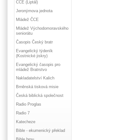
ČCE (Liptál)
Jeronýmova jednota
Mládež ČCE
Mládež Východomoravského
seniorátu
Časopis Český bratr
Evangelický týdeník
(Kostnické jiskry)
Evangelický časopis pro
mládež Bratrstvo
Nakladatelství Kalich
Brněnská tisková misie
Česká biblická společnost
Radio Proglas
Radio 7
Katecheze
Bible - ekumenický překlad
Bible hrou