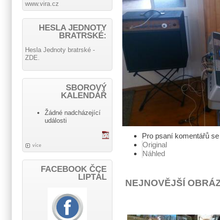
www.vira.cz
HESLA JEDNOTY
BRATRSKÉ:
Hesla Jednoty bratrské -
ZDE.
SBOROVÝ
KALENDÁŘ
Žádné nadcházející
události
Pro psaní komentářů s
Original
více
Náhled
FACEBOOK ČCE
LIPTÁL
NEJNOVĚJŠÍ OBRÁ