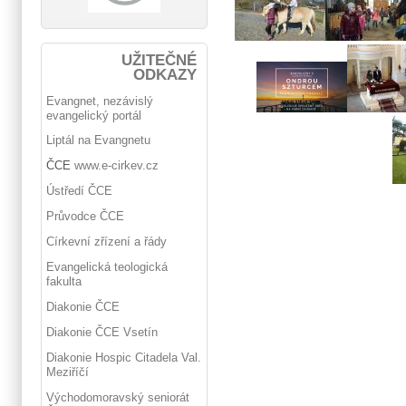
UŽITEČNÉ
ODKAZY
Evangnet, nezávislý
evangelický portál
Liptál na Evangnetu
ČCE
www.e-cirkev.cz
Ústředí ČCE
Průvodce ČCE
Církevní zřízení a řády
Evangelická teologická
fakulta
Diakonie ČCE
Diakonie ČCE Vsetín
Diakonie Hospic Citadela Val.
Meziříčí
Východomoravský seniorát