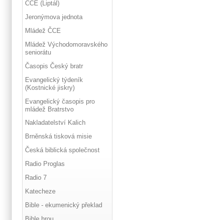
ČCE (Liptál)
Jeronýmova jednota
Mládež ČCE
Mládež Východomoravského
seniorátu
Časopis Český bratr
Evangelický týdeník
(Kostnické jiskry)
Evangelický časopis pro
mládež Bratrstvo
Nakladatelství Kalich
Brněnská tisková misie
Česká biblická společnost
Radio Proglas
Radio 7
Katecheze
Bible - ekumenický překlad
Bible hrou