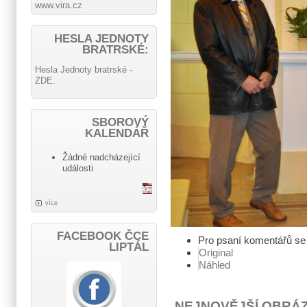
www.vira.cz
HESLA JEDNOTY
BRATRSKÉ:
Hesla Jednoty bratrské -
ZDE.
SBOROVÝ
KALENDÁŘ
Žádné nadcházející
události
více
FACEBOOK ČCE
Pro psaní komentářů s
LIPTÁL
Original
Náhled
NEJNOVĚJŠÍ OBRÁ