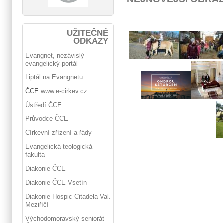
UŽITEČNÉ
ODKAZY
Evangnet, nezávislý
evangelický portál
Liptál na Evangnetu
ČCE
www.e-cirkev.cz
Ústředí ČCE
Průvodce ČCE
Církevní zřízení a řády
Evangelická teologická
fakulta
Diakonie ČCE
Diakonie ČCE Vsetín
Diakonie Hospic Citadela Val.
Meziříčí
Východomoravský seniorát