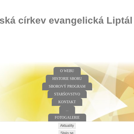
ská církev evangelická Liptál
O WEBU
HISTORIE SBORU
SBOROVÝ PROGRAM
STARŠOVSTVO
KONTAKT
...
FOTOGALERIE
Aktuality
Stalo se