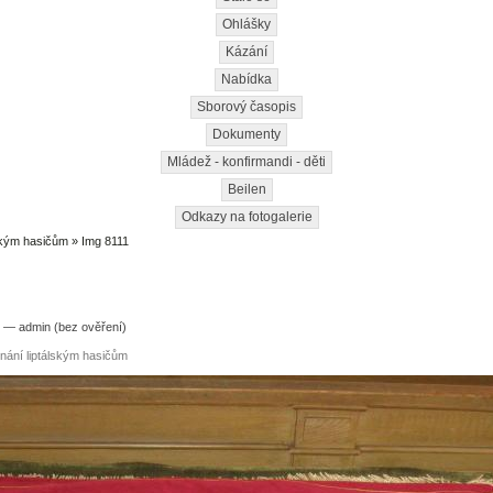
Ohlášky
Kázání
Nabídka
Sborový časopis
Dokumenty
Mládež - konfirmandi - děti
Beilen
Odkazy na fotogalerie
ským hasičům
» Img 8111
7 — admin (bez ověření)
nání liptálským hasičům