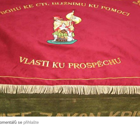
komentářů se
přihlašte