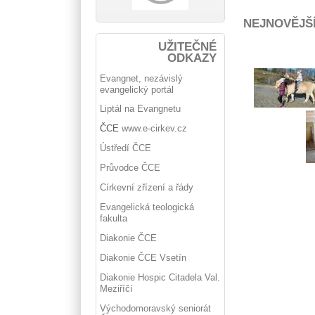
NEJNOVĚJŠ
UŽITEČNÉ
ODKAZY
Evangnet, nezávislý
evangelický portál
Liptál na Evangnetu
ČCE
www.e-cirkev.cz
Ústředí ČCE
Průvodce ČCE
Církevní zřízení a řády
Evangelická teologická
fakulta
Diakonie ČCE
Diakonie ČCE Vsetín
Diakonie Hospic Citadela Val.
Meziříčí
Východomoravský seniorát