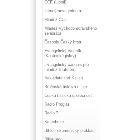
ČCE (Liptál)
Jeronýmova jednota
Mládež ČCE
Mládež Východomoravského
seniorátu
Časopis Český bratr
Evangelický týdeník
(Kostnické jiskry)
Evangelický časopis pro
mládež Bratrstvo
Nakladatelství Kalich
Brněnská tisková misie
Česká biblická společnost
Radio Proglas
Radio 7
Katecheze
Bible - ekumenický překlad
Bible hrou