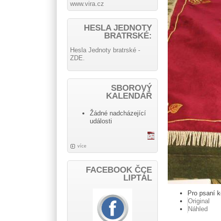
www.vira.cz
HESLA JEDNOTY
BRATRSKÉ:
Hesla Jednoty bratrské -
ZDE.
SBOROVÝ
KALENDÁŘ
Žádné nadcházející
události
více
FACEBOOK ČCE
LIPTÁL
Pro psaní 
Original
Náhled