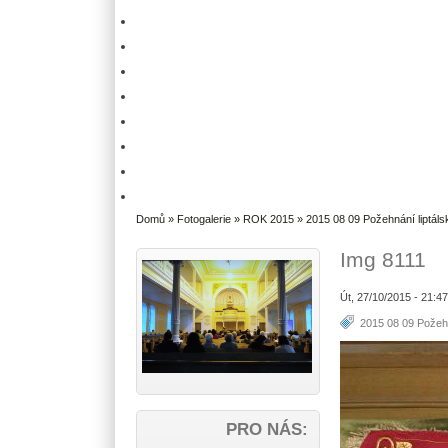
Domů
»
Fotogalerie
»
ROK 2015
»
2015 08 09 Požehnání liptál
Img 8111
Út, 27/10/2015 - 21:4
2015 08 09 Požeh
PRO NÁS: