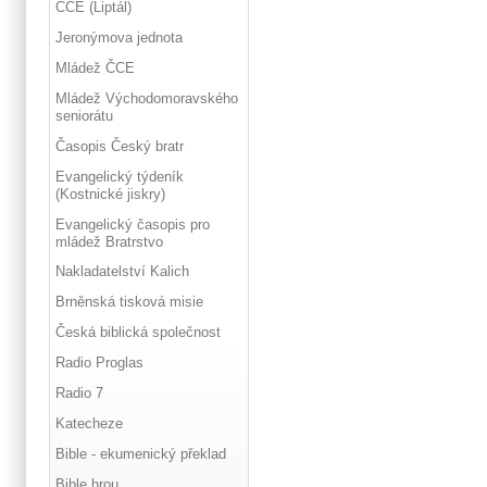
ČCE (Liptál)
Jeronýmova jednota
Mládež ČCE
Mládež Východomoravského
seniorátu
Časopis Český bratr
Evangelický týdeník
(Kostnické jiskry)
Evangelický časopis pro
mládež Bratrstvo
Nakladatelství Kalich
Brněnská tisková misie
Česká biblická společnost
Radio Proglas
Radio 7
Katecheze
Bible - ekumenický překlad
Bible hrou