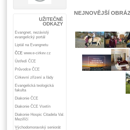
NEJNOVĚJŠÍ OBRÁ
UŽITEČNÉ
ODKAZY
Evangnet, nezávislý
evangelický portál
Liptál na Evangnetu
ČCE
www.e-cirkev.cz
Ústředí ČCE
Průvodce ČCE
Církevní zřízení a řády
Evangelická teologická
fakulta
Diakonie ČCE
Diakonie ČCE Vsetín
Diakonie Hospic Citadela Val.
Meziříčí
Východomoravský seniorát