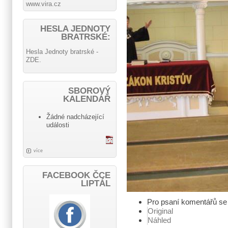
www.vira.cz
HESLA JEDNOTY
BRATRSKÉ:
Hesla Jednoty bratrské -
ZDE.
SBOROVÝ
KALENDÁŘ
Žádné nadcházející
události
více
FACEBOOK ČCE
LIPTÁL
Pro psaní komentářů s
Original
Náhled