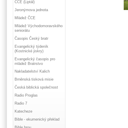
ČCE (Liptál)
Jeronýmova jednota
Mládež ČCE
Mládež Východomoravského
seniorátu
Časopis Český bratr
Evangelický týdeník
(Kostnické jiskry)
Evangelický časopis pro
mládež Bratrstvo
Nakladatelství Kalich
Brněnská tisková misie
Česká biblická společnost
Radio Proglas
Radio 7
Katecheze
Bible - ekumenický překlad
Bible hrou