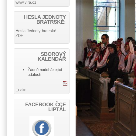
www.vira.cz
HESLA JEDNOTY
BRATRSKÉ:
Hesla Jednoty bratrské -
ZDE.
SBOROVÝ
KALENDÁŘ
Žádné nadcházející
události
více
FACEBOOK ČCE
LIPTÁL