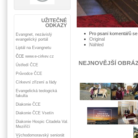
UŽITEČNÉ
ODKAZY
Pro psaní komentářů s
Evangnet, nezávislý
Original
evangelický portál
Náhled
Liptál na Evangnetu
ČCE
www.e-cirkev.cz
NEJNOVĚJŠÍ OBRÁ
Ústředí ČCE
Průvodce ČCE
Církevní zřízení a řády
Evangelická teologická
fakulta
Diakonie ČCE
Diakonie ČCE Vsetín
Diakonie Hospic Citadela Val.
Meziříčí
Východomoravský seniorát