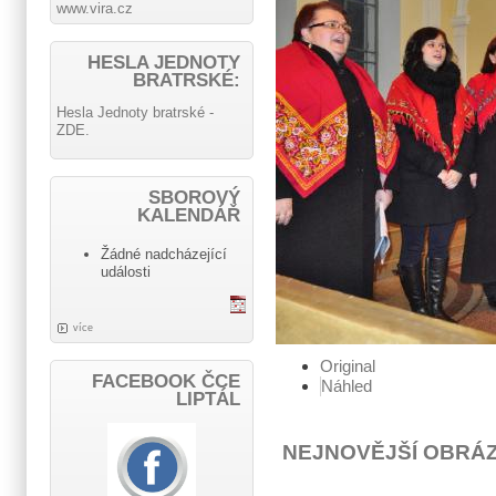
www.vira.cz
HESLA JEDNOTY
BRATRSKÉ:
Hesla Jednoty bratrské -
ZDE.
SBOROVÝ
KALENDÁŘ
Žádné nadcházející
události
více
Original
FACEBOOK ČCE
Náhled
LIPTÁL
NEJNOVĚJŠÍ OBRÁ