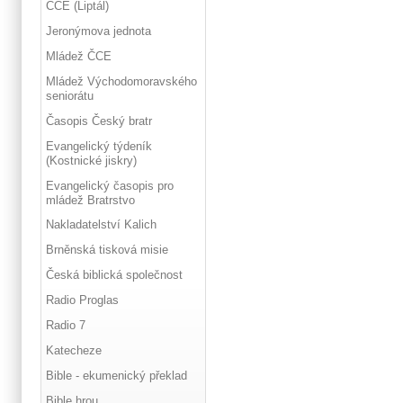
ČCE (Liptál)
Jeronýmova jednota
Mládež ČCE
Mládež Východomoravského
seniorátu
Časopis Český bratr
Evangelický týdeník
(Kostnické jiskry)
Evangelický časopis pro
mládež Bratrstvo
Nakladatelství Kalich
Brněnská tisková misie
Česká biblická společnost
Radio Proglas
Radio 7
Katecheze
Bible - ekumenický překlad
Bible hrou