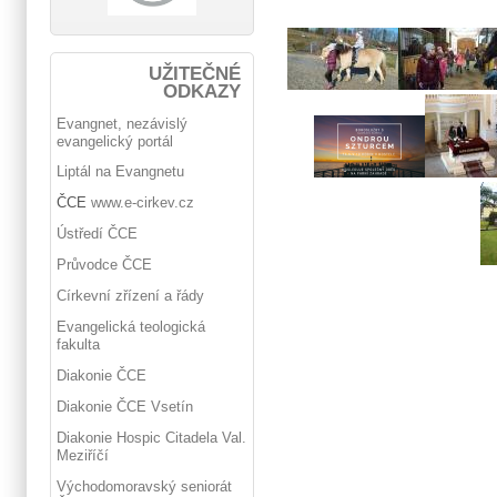
UŽITEČNÉ
ODKAZY
Evangnet, nezávislý
evangelický portál
Liptál na Evangnetu
ČCE
www.e-cirkev.cz
Ústředí ČCE
Průvodce ČCE
Církevní zřízení a řády
Evangelická teologická
fakulta
Diakonie ČCE
Diakonie ČCE Vsetín
Diakonie Hospic Citadela Val.
Meziříčí
Východomoravský seniorát