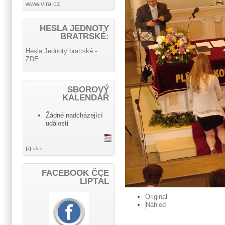
www.vira.cz
HESLA JEDNOTY
BRATRSKÉ:
Hesla Jednoty bratrské -
ZDE.
SBOROVÝ
KALENDÁŘ
Žádné nadcházející
události
více
FACEBOOK ČCE
LIPTÁL
Original
Náhled