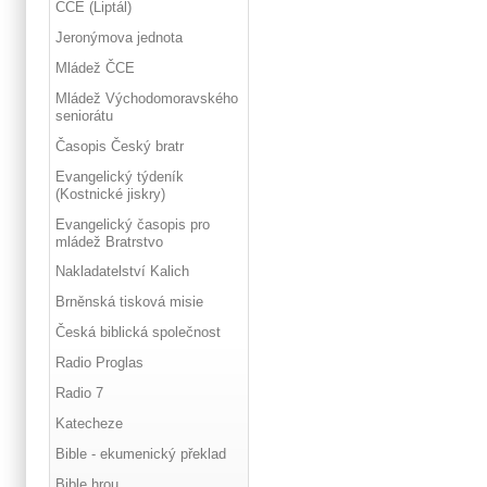
ČCE (Liptál)
Jeronýmova jednota
Mládež ČCE
Mládež Východomoravského
seniorátu
Časopis Český bratr
Evangelický týdeník
(Kostnické jiskry)
Evangelický časopis pro
mládež Bratrstvo
Nakladatelství Kalich
Brněnská tisková misie
Česká biblická společnost
Radio Proglas
Radio 7
Katecheze
Bible - ekumenický překlad
Bible hrou