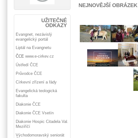
NEJNOVĚJŠÍ OBRÁZEK
UŽITEČNÉ
ODKAZY
Evangnet, nezávislý
evangelický portál
Liptál na Evangnetu
ČCE
www.e-cirkev.cz
Ústředí ČCE
Průvodce ČCE
Církevní zřízení a řády
Evangelická teologická
fakulta
Diakonie ČCE
Diakonie ČCE Vsetín
Diakonie Hospic Citadela Val.
Meziříčí
Východomoravský seniorát