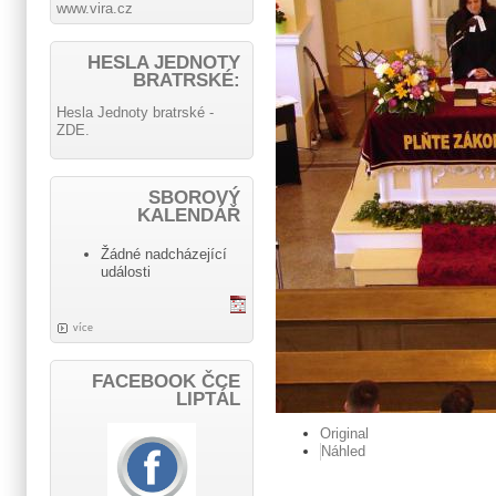
www.vira.cz
HESLA JEDNOTY
BRATRSKÉ:
Hesla Jednoty bratrské -
ZDE.
SBOROVÝ
KALENDÁŘ
Žádné nadcházející
události
více
FACEBOOK ČCE
LIPTÁL
Original
Náhled