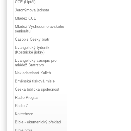
ČCE (Liptál)
Jeronýmova jednota
Mládež ČCE
Mládež Východomoravského
seniorátu
Časopis Český bratr
Evangelický týdeník
(Kostnické jiskry)
Evangelický časopis pro
mládež Bratrstvo
Nakladatelství Kalich
Brněnská tisková misie
Česká biblická společnost
Radio Proglas
Radio 7
Katecheze
Bible - ekumenický překlad
Bible hrou