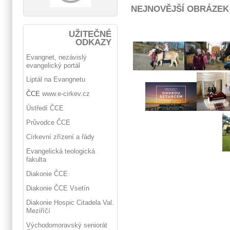
NEJNOVĚJŠÍ OBRÁZEK
UŽITEČNÉ
ODKAZY
Evangnet, nezávislý
evangelický portál
Liptál na Evangnetu
ČCE
www.e-cirkev.cz
Ústředí ČCE
Průvodce ČCE
Církevní zřízení a řády
Evangelická teologická
fakulta
Diakonie ČCE
Diakonie ČCE Vsetín
Diakonie Hospic Citadela Val.
Meziříčí
Východomoravský seniorát