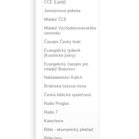
ČCE (Liptál)
Jeronýmova jednota
Mládež ČCE
Mládež Východomoravského
seniorátu
Časopis Český bratr
Evangelický týdeník
(Kostnické jiskry)
Evangelický časopis pro
mládež Bratrstvo
Nakladatelství Kalich
Brněnská tisková misie
Česká biblická společnost
Radio Proglas
Radio 7
Katecheze
Bible - ekumenický překlad
Bible hrou