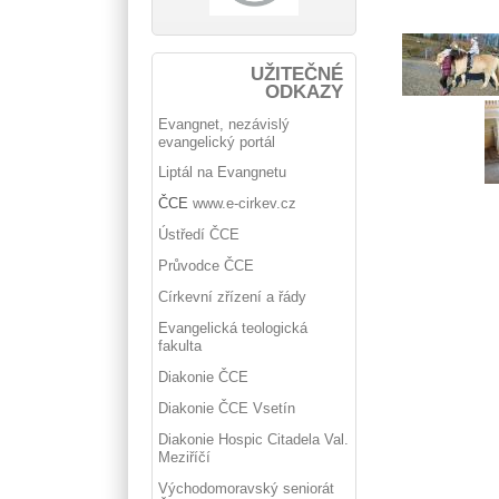
UŽITEČNÉ
ODKAZY
Evangnet, nezávislý
evangelický portál
Liptál na Evangnetu
ČCE
www.e-cirkev.cz
Ústředí ČCE
Průvodce ČCE
Církevní zřízení a řády
Evangelická teologická
fakulta
Diakonie ČCE
Diakonie ČCE Vsetín
Diakonie Hospic Citadela Val.
Meziříčí
Východomoravský seniorát