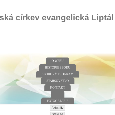
ská církev evangelická Liptál
O WEBU
HISTORIE SBORU
SBOROVÝ PROGRAM
STARŠOVSTVO
KONTAKT
...
FOTOGALERIE
Aktuality
Stalo se