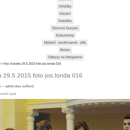
Ohlášky
Kázání
Nabídka
Sborový časopis
Dokumenty
Mládež - konfirmandi - děti
Beilen
Odkazy na fotogalerie
l
» Noc kostelu 29.5.2015 foto jos.londa 016
u 29.5.2015 foto jos.londa 016
6 — admin (bez ověření)
stelů Liptál