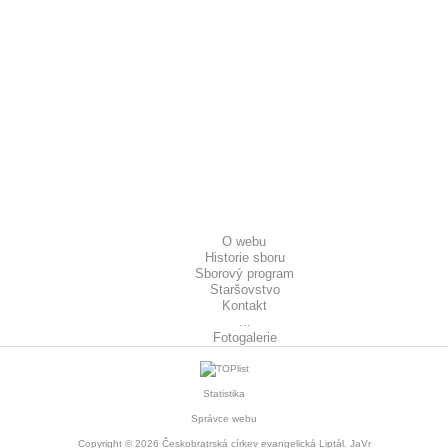
O webu
Historie sboru
Sborový program
Staršovstvo
Kontakt
...
Fotogalerie
Statistika
Správce webu
Copyright © 2026
Českobratrská církev evangelická Liptál
. JaVr