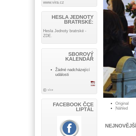
www.vira.cz
HESLA JEDNOTY
BRATRSKÉ:
Hesla Jednoty bratrské -
ZDE.
SBOROVÝ
KALENDÁŘ
Žádné nadcházející
události
více
Original
FACEBOOK ČCE
Náhled
LIPTÁL
NEJNOVĚJŠ