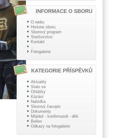
INFORMACE O SBORU
O webu
Historie sboru
Sborový program
Staršovstvo
Kontakt
...
Fotogalerie
KATEGORIE PŘÍSPĚVKŮ
Aktuality
Stalo se
Ohlášky
Kázání
Nabídka
Sborový časopis
Dokumenty
Mládež - konfirmandi - děti
Beilen
Odkazy na fotogalerie