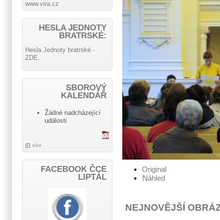
www.vira.cz
HESLA JEDNOTY
BRATRSKÉ:
Hesla Jednoty bratrské -
ZDE.
SBOROVÝ
KALENDÁŘ
Žádné nadcházející
události
více
FACEBOOK ČCE
Original
LIPTÁL
Náhled
NEJNOVĚJŠÍ OBRÁ