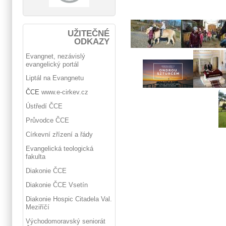
UŽITEČNÉ
ODKAZY
Evangnet, nezávislý
evangelický portál
Liptál na Evangnetu
ČCE
www.e-cirkev.cz
Ústředí ČCE
Průvodce ČCE
Církevní zřízení a řády
Evangelická teologická
fakulta
Diakonie ČCE
Diakonie ČCE Vsetín
Diakonie Hospic Citadela Val.
Meziříčí
Východomoravský seniorát