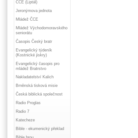
ČCE (Liptál)
Jeronýmova jednota
Mládež ČCE
Mládež Východomoravského
seniorátu
Časopis Český bratr
Evangelický týdeník
(Kostnické jiskry)
Evangelický časopis pro
mládež Bratrstvo
Nakladatelství Kalich
Brněnská tisková misie
Česká biblická společnost
Radio Proglas
Radio 7
Katecheze
Bible - ekumenický překlad
Bible hrou