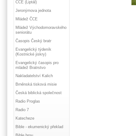
ČCE (Liptál)
Jeronýmova jednota
Mládež ČCE
Mládež Východomoravského
seniorátu
Časopis Český bratr
Evangelický týdeník
(Kostnické jiskry)
Evangelický časopis pro
mládež Bratrstvo
Nakladatelství Kalich
Brněnská tisková misie
Česká biblická společnost
Radio Proglas
Radio 7
Katecheze
Bible - ekumenický překlad
Bible hrou