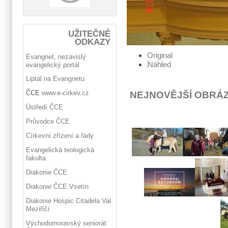
UŽITEČNÉ
ODKAZY
Original
Evangnet, nezávislý
Náhled
evangelický portál
Liptál na Evangnetu
ČCE
www.e-cirkev.cz
NEJNOVĚJŠÍ OBRÁ
Ústředí ČCE
Průvodce ČCE
Církevní zřízení a řády
Evangelická teologická
fakulta
Diakonie ČCE
Diakonie ČCE Vsetín
Diakonie Hospic Citadela Val.
Meziříčí
Východomoravský seniorát