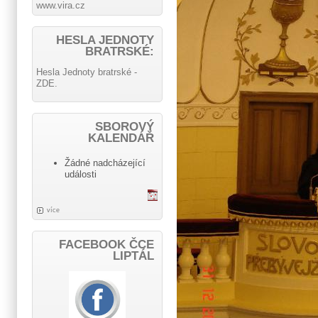
www.vira.cz
HESLA JEDNOTY
BRATRSKÉ:
Hesla Jednoty bratrské -
ZDE.
SBOROVÝ
KALENDÁŘ
Žádné nadcházející
události
více
FACEBOOK ČCE
LIPTÁL