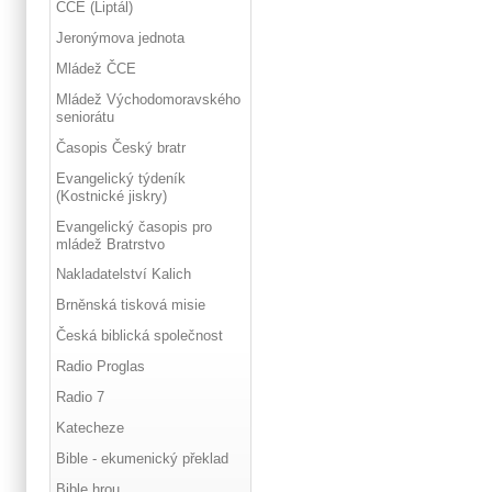
ČCE (Liptál)
Jeronýmova jednota
Mládež ČCE
Mládež Východomoravského
seniorátu
Časopis Český bratr
Evangelický týdeník
(Kostnické jiskry)
Evangelický časopis pro
mládež Bratrstvo
Nakladatelství Kalich
Brněnská tisková misie
Česká biblická společnost
Radio Proglas
Radio 7
Katecheze
Bible - ekumenický překlad
Bible hrou