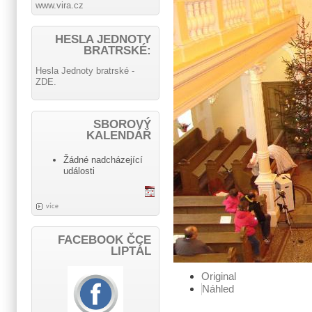
www.vira.cz
HESLA JEDNOTY
BRATRSKÉ:
Hesla Jednoty bratrské -
ZDE.
SBOROVÝ
KALENDÁŘ
Žádné nadcházející
události
více
FACEBOOK ČCE
LIPTÁL
Original
Náhled