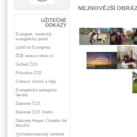
NEJNOVĚJŠÍ OBRÁ
UŽITEČNÉ
ODKAZY
Evangnet, nezávislý
evangelický portál
Liptál na Evangnetu
ČCE
www.e-cirkev.cz
Ústředí ČCE
Průvodce ČCE
Církevní zřízení a řády
Evangelická teologická
fakulta
Diakonie ČCE
Diakonie ČCE Vsetín
Diakonie Hospic Citadela Val.
Meziříčí
Východomoravský seniorát