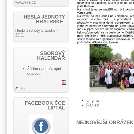
www.vira.cz
HESLA JEDNOTY
BRATRSKÉ:
Hesla Jednoty bratrské -
ZDE.
SBOROVÝ
KALENDÁŘ
Žádné nadcházející
události
více
Original
FACEBOOK ČCE
Náhled
LIPTÁL
NEJNOVĚJŠÍ OBRÁZEK