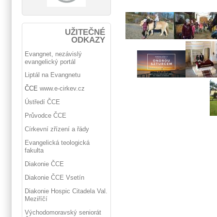
UŽITEČNÉ
ODKAZY
Evangnet, nezávislý
evangelický portál
Liptál na Evangnetu
ČCE
www.e-cirkev.cz
Ústředí ČCE
Průvodce ČCE
Církevní zřízení a řády
Evangelická teologická
fakulta
Diakonie ČCE
Diakonie ČCE Vsetín
Diakonie Hospic Citadela Val.
Meziříčí
Východomoravský seniorát