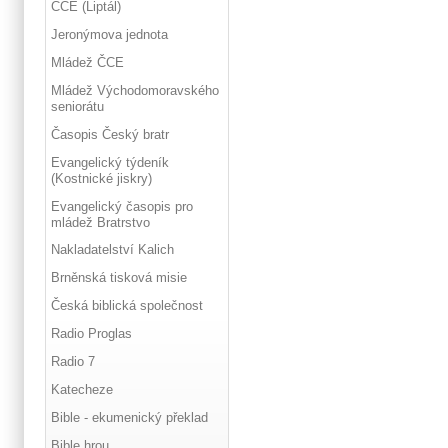
ČCE (Liptál)
Jeronýmova jednota
Mládež ČCE
Mládež Východomoravského
seniorátu
Časopis Český bratr
Evangelický týdeník
(Kostnické jiskry)
Evangelický časopis pro
mládež Bratrstvo
Nakladatelství Kalich
Brněnská tisková misie
Česká biblická společnost
Radio Proglas
Radio 7
Katecheze
Bible - ekumenický překlad
Bible hrou