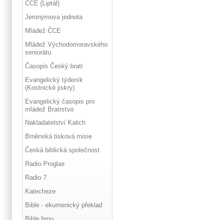
ČCE (Liptál)
Jeronýmova jednota
Mládež ČCE
Mládež Východomoravského
seniorátu
Časopis Český bratr
Evangelický týdeník
(Kostnické jiskry)
Evangelický časopis pro
mládež Bratrstvo
Nakladatelství Kalich
Brněnská tisková misie
Česká biblická společnost
Radio Proglas
Radio 7
Katecheze
Bible - ekumenický překlad
Bible hrou