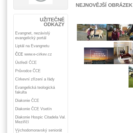
NEJNOVĚJŠÍ OBRÁZEK
UŽITEČNÉ
ODKAZY
Evangnet, nezávislý
evangelický portál
Liptál na Evangnetu
ČCE
www.e-cirkev.cz
Ústředí ČCE
Průvodce ČCE
Církevní zřízení a řády
Evangelická teologická
fakulta
Diakonie ČCE
Diakonie ČCE Vsetín
Diakonie Hospic Citadela Val.
Meziříčí
Východomoravský seniorát