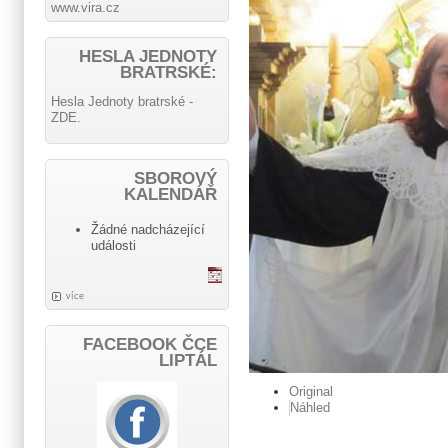
www.vira.cz
HESLA JEDNOTY
BRATRSKÉ:
Hesla Jednoty bratrské -
ZDE.
SBOROVÝ
KALENDÁŘ
Žádné nadcházející
události
více
FACEBOOK ČCE
LIPTÁL
Original
Náhled