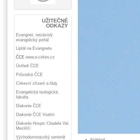
UŽITEČNÉ
ODKAZY
Evangnet, nezávislý
evangelický portál
Liptál na Evangnetu
ČCE
www.e-cirkev.cz
Ústředí ČCE
Průvodce ČCE
Církevní zřízení a řády
Evangelická teologická
fakulta
Diakonie ČCE
Diakonie ČCE Vsetín
Diakonie Hospic Citadela Val.
Meziříčí
Východomoravský seniorát
Náhled