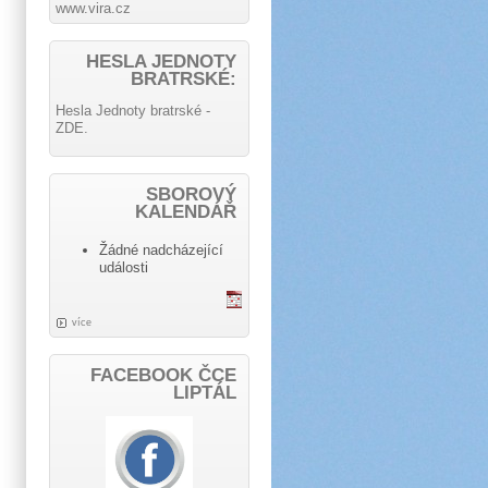
www.vira.cz
HESLA JEDNOTY
BRATRSKÉ:
Hesla Jednoty bratrské -
ZDE.
SBOROVÝ
KALENDÁŘ
Žádné nadcházející
události
více
FACEBOOK ČCE
LIPTÁL