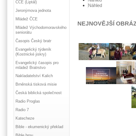
ČCE (Liptál)
Náhled
Jeronýmova jednota
Mládež ČCE
NEJNOVĚJŠÍ OBRÁ
Mládež Východomoravského
seniorátu
Časopis Český bratr
Evangelický týdeník
(Kostnické jiskry)
Evangelický časopis pro
mládež Bratrstvo
Nakladatelství Kalich
Brněnská tisková misie
Česká biblická společnost
Radio Proglas
Radio 7
Katecheze
Bible - ekumenický překlad
Bible hrou