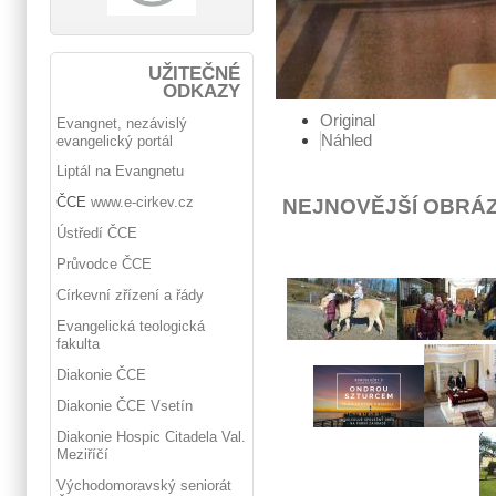
UŽITEČNÉ
ODKAZY
Original
Evangnet, nezávislý
Náhled
evangelický portál
Liptál na Evangnetu
ČCE
www.e-cirkev.cz
NEJNOVĚJŠÍ OBRÁ
Ústředí ČCE
Průvodce ČCE
Církevní zřízení a řády
Evangelická teologická
fakulta
Diakonie ČCE
Diakonie ČCE Vsetín
Diakonie Hospic Citadela Val.
Meziříčí
Východomoravský seniorát