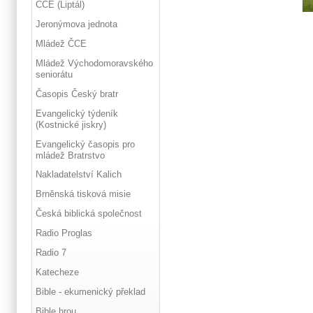
ČCE (Liptál)
Jeronýmova jednota
Mládež ČCE
Mládež Východomoravského
seniorátu
Časopis Český bratr
Evangelický týdeník
(Kostnické jiskry)
Evangelický časopis pro
mládež Bratrstvo
Nakladatelství Kalich
Brněnská tisková misie
Česká biblická společnost
Radio Proglas
Radio 7
Katecheze
Bible - ekumenický překlad
Bible hrou