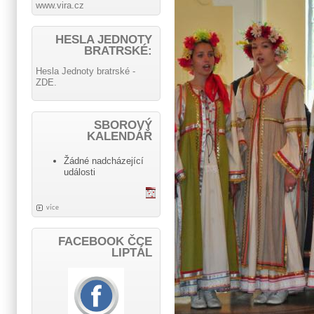
www.vira.cz
HESLA JEDNOTY
BRATRSKÉ:
Hesla Jednoty bratrské -
ZDE.
SBOROVÝ
KALENDÁŘ
Žádné nadcházející
události
více
FACEBOOK ČCE
LIPTÁL