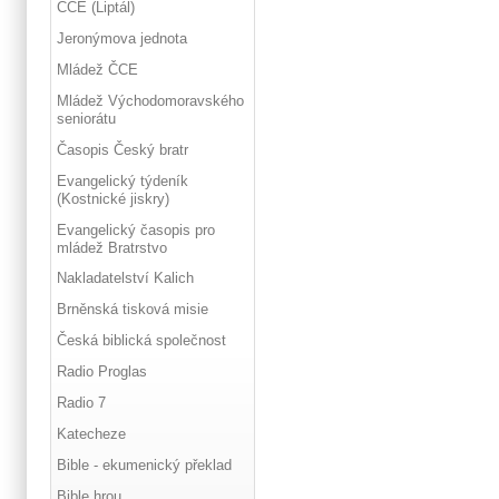
ČCE (Liptál)
Jeronýmova jednota
Mládež ČCE
Mládež Východomoravského
seniorátu
Časopis Český bratr
Evangelický týdeník
(Kostnické jiskry)
Evangelický časopis pro
mládež Bratrstvo
Nakladatelství Kalich
Brněnská tisková misie
Česká biblická společnost
Radio Proglas
Radio 7
Katecheze
Bible - ekumenický překlad
Bible hrou