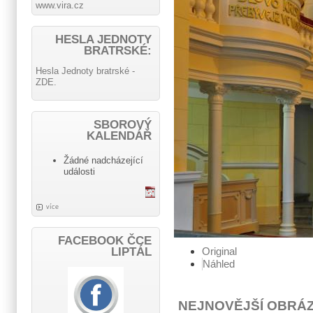
www.vira.cz
HESLA JEDNOTY
BRATRSKÉ:
Hesla Jednoty bratrské -
ZDE.
SBOROVÝ
KALENDÁŘ
Žádné nadcházející
události
více
FACEBOOK ČCE
Original
LIPTÁL
Náhled
NEJNOVĚJŠÍ OBRÁ