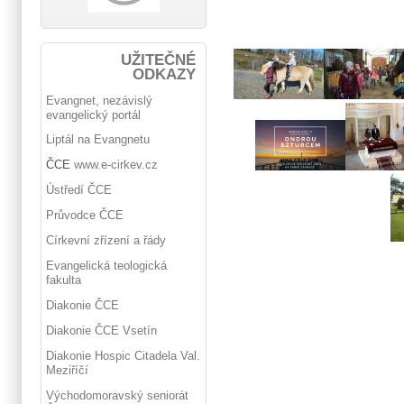
UŽITEČNÉ
ODKAZY
Evangnet, nezávislý
evangelický portál
Liptál na Evangnetu
ČCE
www.e-cirkev.cz
Ústředí ČCE
Průvodce ČCE
Církevní zřízení a řády
Evangelická teologická
fakulta
Diakonie ČCE
Diakonie ČCE Vsetín
Diakonie Hospic Citadela Val.
Meziříčí
Východomoravský seniorát