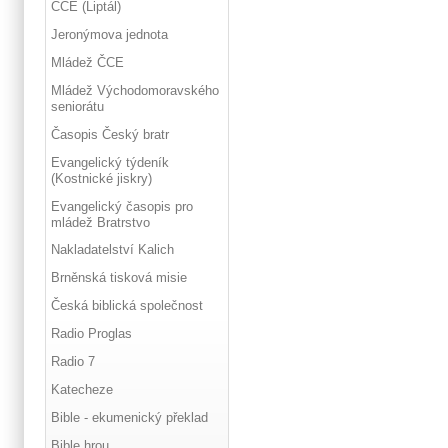
ČCE (Liptál)
Jeronýmova jednota
Mládež ČCE
Mládež Východomoravského
seniorátu
Časopis Český bratr
Evangelický týdeník
(Kostnické jiskry)
Evangelický časopis pro
mládež Bratrstvo
Nakladatelství Kalich
Brněnská tisková misie
Česká biblická společnost
Radio Proglas
Radio 7
Katecheze
Bible - ekumenický překlad
Bible hrou