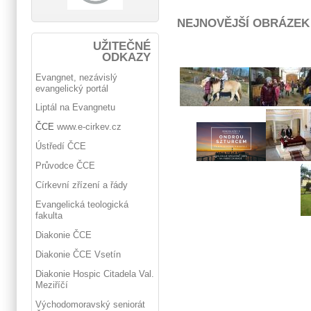
NEJNOVĚJŠÍ OBRÁZEK
UŽITEČNÉ
ODKAZY
Evangnet, nezávislý
evangelický portál
Liptál na Evangnetu
ČCE
www.e-cirkev.cz
Ústředí ČCE
Průvodce ČCE
Církevní zřízení a řády
Evangelická teologická
fakulta
Diakonie ČCE
Diakonie ČCE Vsetín
Diakonie Hospic Citadela Val.
Meziříčí
Východomoravský seniorát