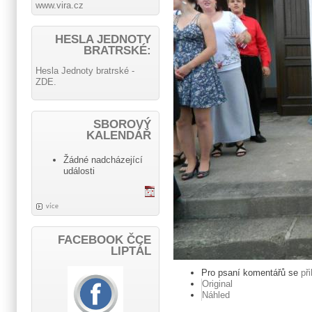
www.vira.cz
HESLA JEDNOTY
BRATRSKÉ:
Hesla Jednoty bratrské -
ZDE.
SBOROVÝ
KALENDÁŘ
Žádné nadcházející
události
více
FACEBOOK ČCE
LIPTÁL
Pro psaní komentářů se
př
Original
Náhled