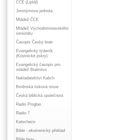
ČCE (Liptál)
Jeronýmova jednota
Mládež ČCE
Mládež Východomoravského
seniorátu
Časopis Český bratr
Evangelický týdeník
(Kostnické jiskry)
Evangelický časopis pro
mládež Bratrstvo
Nakladatelství Kalich
Brněnská tisková misie
Česká biblická společnost
Radio Proglas
Radio 7
Katecheze
Bible - ekumenický překlad
Bible hrou