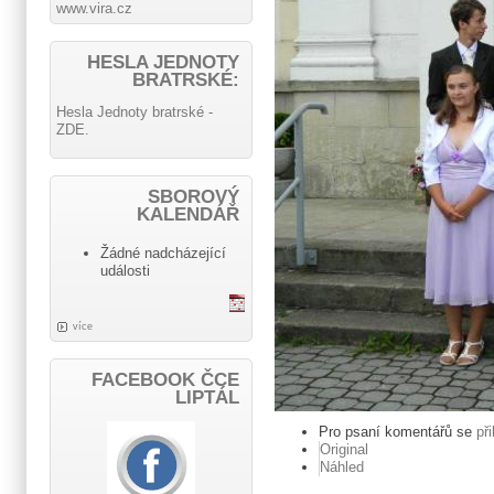
www.vira.cz
HESLA JEDNOTY
BRATRSKÉ:
Hesla Jednoty bratrské -
ZDE.
SBOROVÝ
KALENDÁŘ
Žádné nadcházející
události
více
FACEBOOK ČCE
LIPTÁL
Pro psaní komentářů se
př
Original
Náhled