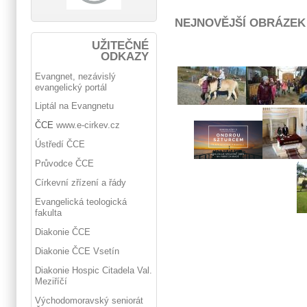
NEJNOVĚJŠÍ OBRÁZEK
UŽITEČNÉ
ODKAZY
Evangnet, nezávislý
evangelický portál
Liptál na Evangnetu
ČCE
www.e-cirkev.cz
Ústředí ČCE
Průvodce ČCE
Církevní zřízení a řády
Evangelická teologická
fakulta
Diakonie ČCE
Diakonie ČCE Vsetín
Diakonie Hospic Citadela Val.
Meziříčí
Východomoravský seniorát