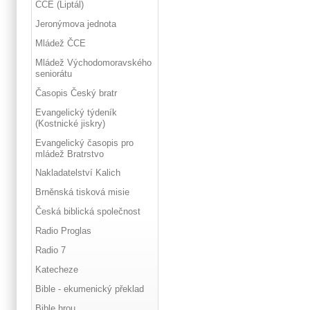
ČCE (Liptál)
Jeronýmova jednota
Mládež ČCE
Mládež Východomoravského
seniorátu
Časopis Český bratr
Evangelický týdeník
(Kostnické jiskry)
Evangelický časopis pro
mládež Bratrstvo
Nakladatelství Kalich
Brněnská tisková misie
Česká biblická společnost
Radio Proglas
Radio 7
Katecheze
Bible - ekumenický překlad
Bible hrou