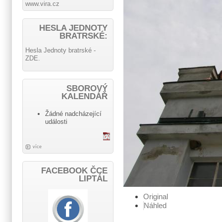
www.vira.cz
HESLA JEDNOTY
BRATRSKÉ:
Hesla Jednoty bratrské -
ZDE.
SBOROVÝ
KALENDÁŘ
Žádné nadcházející
události
více
FACEBOOK ČCE
LIPTÁL
Original
Náhled