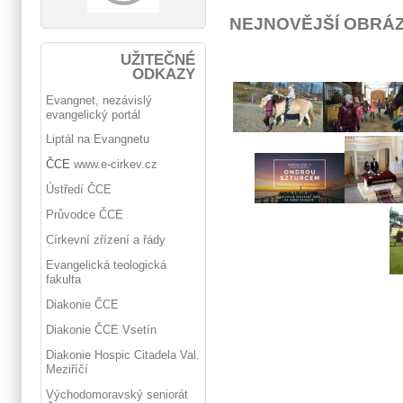
NEJNOVĚJŠÍ OBRÁ
UŽITEČNÉ
ODKAZY
Evangnet, nezávislý
evangelický portál
Liptál na Evangnetu
ČCE
www.e-cirkev.cz
Ústředí ČCE
Průvodce ČCE
Církevní zřízení a řády
Evangelická teologická
fakulta
Diakonie ČCE
Diakonie ČCE Vsetín
Diakonie Hospic Citadela Val.
Meziříčí
Východomoravský seniorát