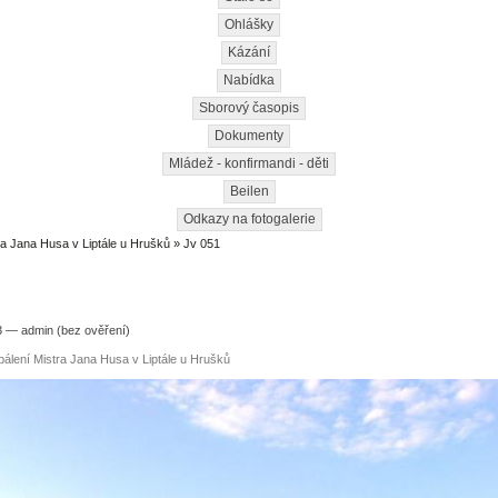
Ohlášky
Kázání
Nabídka
Sborový časopis
Dokumenty
Mládež - konfirmandi - děti
Beilen
Odkazy na fotogalerie
ra Jana Husa v Liptále u Hrušků
» Jv 051
3 — admin (bez ověření)
álení Mistra Jana Husa v Liptále u Hrušků