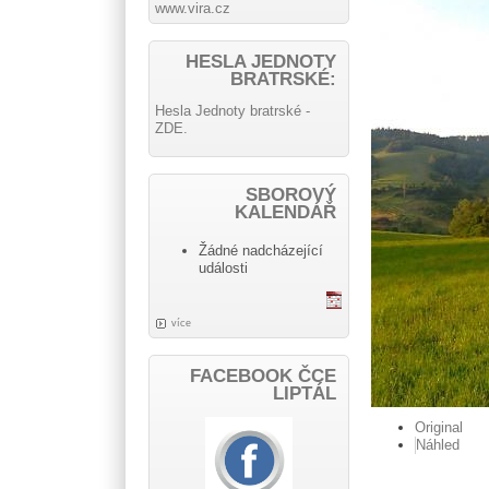
www.vira.cz
HESLA JEDNOTY
BRATRSKÉ:
Hesla Jednoty bratrské -
ZDE.
SBOROVÝ
KALENDÁŘ
Žádné nadcházející
události
více
FACEBOOK ČCE
LIPTÁL
Original
Náhled