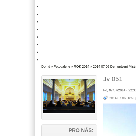
Domů
»
Fotogalerie
»
ROK 2014
»
2014 07 06 Den upálení Mist
Jv 051
Po, 07/07/2014 - 22:3
2014 07 06 Den up
PRO NÁS: