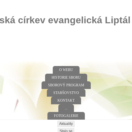
ská církev evangelická Liptál
O WEBU
HISTORIE SBORU
SBOROVÝ PROGRAM
STARŠOVSTVO
KONTAKT
...
FOTOGALERIE
Aktuality
Stalo se