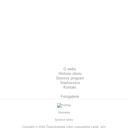
O webu
Historie sboru
Sborový program
Staršovstvo
Kontakt
...
Fotogalerie
Statistika
Správce webu
Copyright © 2026
Českobratrská církev evangelická Liptál
. JaVr