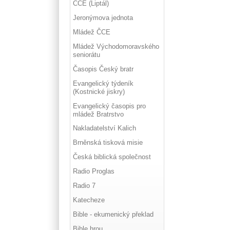
ČCE (Liptál)
Jeronýmova jednota
Mládež ČCE
Mládež Východomoravského
seniorátu
Časopis Český bratr
Evangelický týdeník
(Kostnické jiskry)
Evangelický časopis pro
mládež Bratrstvo
Nakladatelství Kalich
Brněnská tisková misie
Česká biblická společnost
Radio Proglas
Radio 7
Katecheze
Bible - ekumenický překlad
Bible hrou