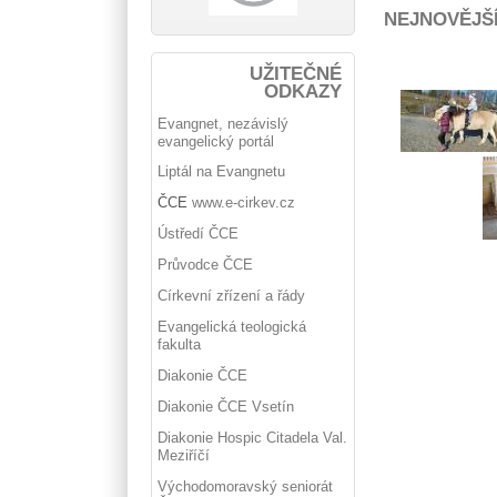
NEJNOVĚJŠ
UŽITEČNÉ
ODKAZY
Evangnet, nezávislý
evangelický portál
Liptál na Evangnetu
ČCE
www.e-cirkev.cz
Ústředí ČCE
Průvodce ČCE
Církevní zřízení a řády
Evangelická teologická
fakulta
Diakonie ČCE
Diakonie ČCE Vsetín
Diakonie Hospic Citadela Val.
Meziříčí
Východomoravský seniorát