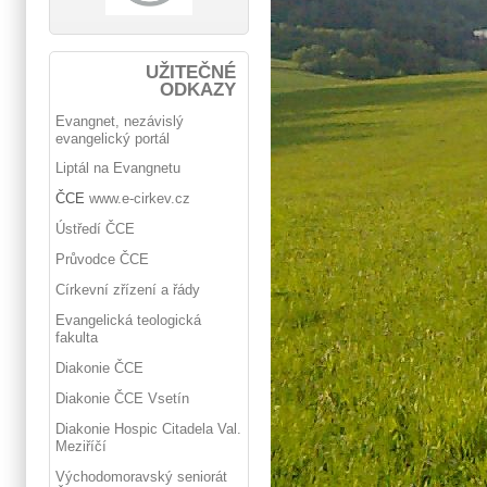
UŽITEČNÉ
ODKAZY
Evangnet, nezávislý
evangelický portál
Liptál na Evangnetu
ČCE
www.e-cirkev.cz
Ústředí ČCE
Průvodce ČCE
Církevní zřízení a řády
Evangelická teologická
fakulta
Diakonie ČCE
Diakonie ČCE Vsetín
Diakonie Hospic Citadela Val.
Meziříčí
Východomoravský seniorát