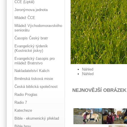
ČCE (Liptál)
Jeronýmova jednota
Mládež ČCE
Mládež Východomoravského
seniorátu
Časopis Český bratr
Evangelický týdeník
(Kostnické jiskry)
Evangelický časopis pro
mládež Bratrstvo
Náhled
Nakladatelství Kalich
Náhled
Brněnská tisková misie
Česká biblická společnost
NEJNOVĚJŠÍ OBRÁZEK
Radio Proglas
Radio 7
Katecheze
Bible - ekumenický překlad
Bible hrou