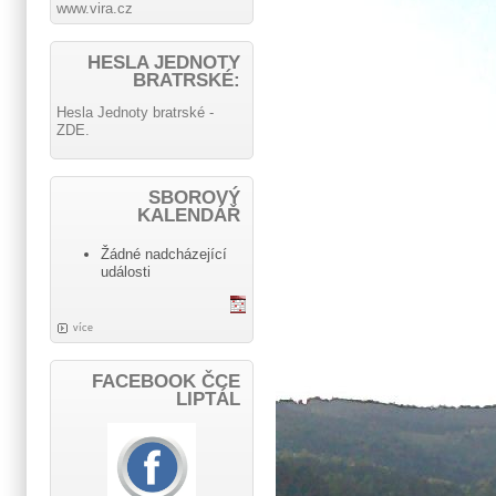
www.vira.cz
HESLA JEDNOTY
BRATRSKÉ:
Hesla Jednoty bratrské -
ZDE.
SBOROVÝ
KALENDÁŘ
Žádné nadcházející
události
více
FACEBOOK ČCE
LIPTÁL