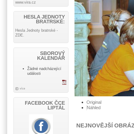
www.vira.cz
HESLA JEDNOTY
BRATRSKÉ:
Hesla Jednoty bratrské -
ZDE.
SBOROVÝ
KALENDÁŘ
Žádné nadcházející
události
více
Original
FACEBOOK ČCE
Náhled
LIPTÁL
NEJNOVĚJŠÍ OBRÁ