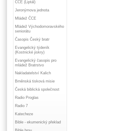
ČCE (Liptál)
Jeronýmova jednota
Mládež ČCE
Mládež Východomoravského
seniorátu
Časopis Český bratr
Evangelický týdeník
(Kostnické jiskry)
Evangelický časopis pro
mládež Bratrstvo
Nakladatelství Kalich
Brněnská tisková misie
Česká biblická společnost
Radio Proglas
Radio 7
Katecheze
Bible - ekumenický překlad
Bible hrou