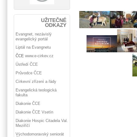
UŽITEČNÉ
ODKAZY
Evangnet, nezávislý
evangelický portál
Liptál na Evangnetu
ČCE
www.e-cirkev.cz
Ústředí ČCE
Průvodce ČCE
Církevní zřízení a řády
Evangelická teologická
fakulta
Diakonie ČCE
Diakonie ČCE Vsetín
Diakonie Hospic Citadela Val.
Meziříčí
Východomoravský seniorát