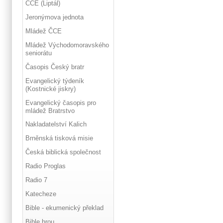
ČCE (Liptál)
Jeronýmova jednota
Mládež ČCE
Mládež Východomoravského
seniorátu
Časopis Český bratr
Evangelický týdeník
(Kostnické jiskry)
Evangelický časopis pro
mládež Bratrstvo
Nakladatelství Kalich
Brněnská tisková misie
Česká biblická společnost
Radio Proglas
Radio 7
Katecheze
Bible - ekumenický překlad
Bible hrou