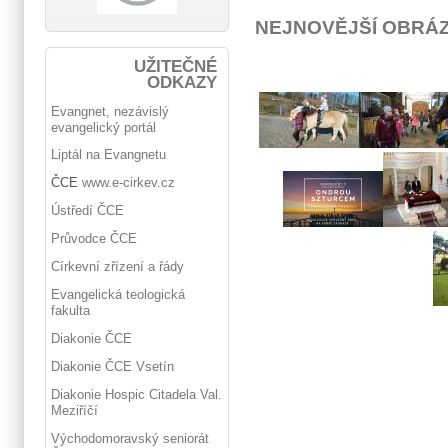
NEJNOVĚJŠÍ OBRÁ
UŽITEČNÉ
ODKAZY
Evangnet, nezávislý
evangelický portál
Liptál na Evangnetu
ČCE
www.e-cirkev.cz
Ústředí ČCE
Průvodce ČCE
Církevní zřízení a řády
Evangelická teologická
fakulta
Diakonie ČCE
Diakonie ČCE Vsetín
Diakonie Hospic Citadela Val.
Meziříčí
Východomoravský seniorát