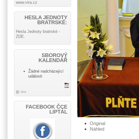
www.vira.cz
HESLA JEDNOTY
BRATRSKÉ:
Hesla Jednoty bratrské -
ZDE.
SBOROVÝ
KALENDÁŘ
Žádné nadcházející
události
více
FACEBOOK ČCE
LIPTÁL
Original
Náhled