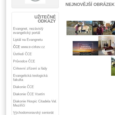
NEJNOVĚJŠÍ OBRÁZEK
UŽITEČNÉ
ODKAZY
Evangnet, nezávislý
evangelický portál
Liptál na Evangnetu
ČCE
www.e-cirkev.cz
Ústředí ČCE
Průvodce ČCE
Církevní zřízení a řády
Evangelická teologická
fakulta
Diakonie ČCE
Diakonie ČCE Vsetín
Diakonie Hospic Citadela Val.
Meziříčí
Východomoravský seniorát