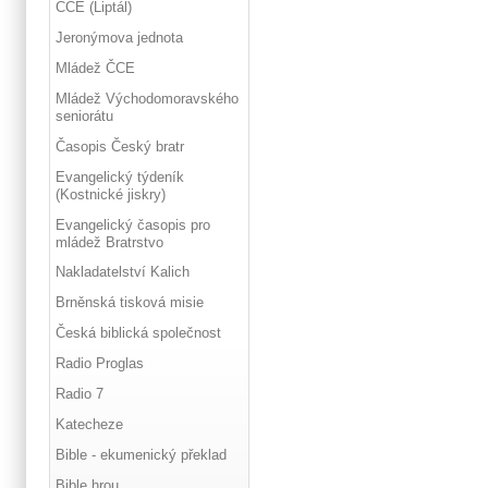
ČCE (Liptál)
Jeronýmova jednota
Mládež ČCE
Mládež Východomoravského
seniorátu
Časopis Český bratr
Evangelický týdeník
(Kostnické jiskry)
Evangelický časopis pro
mládež Bratrstvo
Nakladatelství Kalich
Brněnská tisková misie
Česká biblická společnost
Radio Proglas
Radio 7
Katecheze
Bible - ekumenický překlad
Bible hrou