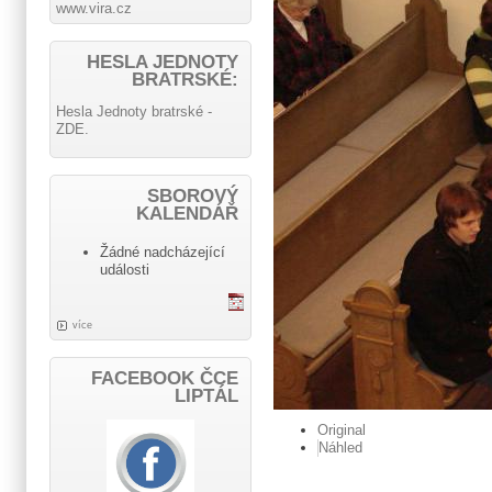
www.vira.cz
HESLA JEDNOTY
BRATRSKÉ:
Hesla Jednoty bratrské -
ZDE.
SBOROVÝ
KALENDÁŘ
Žádné nadcházející
události
více
FACEBOOK ČCE
LIPTÁL
Original
Náhled