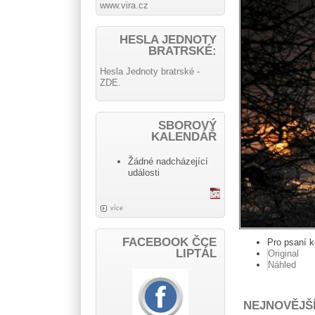
www.vira.cz
HESLA JEDNOTY
BRATRSKÉ:
Hesla Jednoty bratrské -
ZDE.
SBOROVÝ
KALENDÁŘ
Žádné nadcházející
události
více
FACEBOOK ČCE
Pro psaní 
LIPTÁL
Original
Náhled
NEJNOVĚJŠ