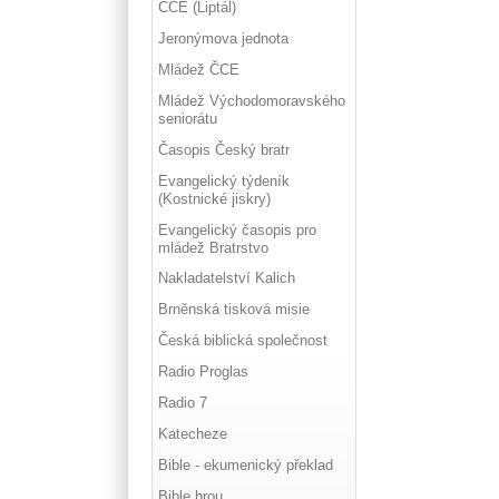
ČCE (Liptál)
Jeronýmova jednota
Mládež ČCE
Mládež Východomoravského
seniorátu
Časopis Český bratr
Evangelický týdeník
(Kostnické jiskry)
Evangelický časopis pro
mládež Bratrstvo
Nakladatelství Kalich
Brněnská tisková misie
Česká biblická společnost
Radio Proglas
Radio 7
Katecheze
Bible - ekumenický překlad
Bible hrou