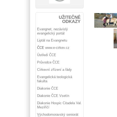
UŽITEČNÉ
ODKAZY
Evangnet, nezávislý
evangelický portál
Liptál na Evangnetu
ČCE
www.e-cirkev.cz
Ústředí ČCE
Průvodce ČCE
Církevní zřízení a řády
Evangelická teologická
fakulta
Diakonie ČCE
Diakonie ČCE Vsetín
Diakonie Hospic Citadela Val.
Meziříčí
Východomoravský seniorát