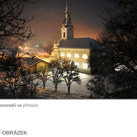
komentářů se
přihlašte
Í OBRÁZEK