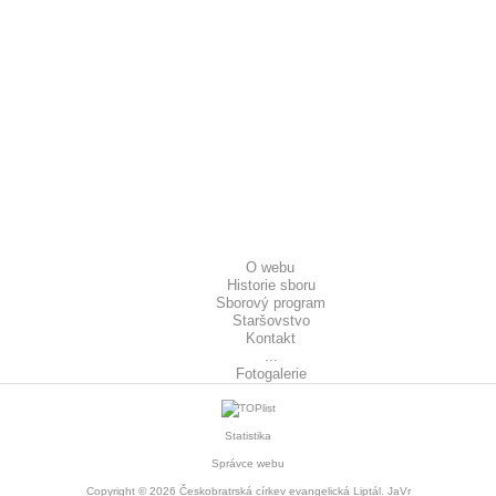
O webu
Historie sboru
Sborový program
Staršovstvo
Kontakt
...
Fotogalerie
Statistika
Správce webu
Copyright © 2026
Českobratrská církev evangelická Liptál
. JaVr