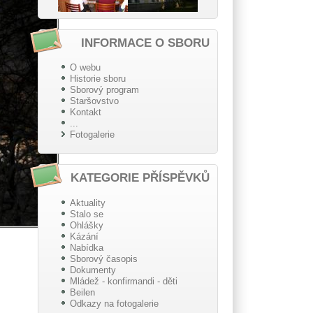
INFORMACE O SBORU
O webu
Historie sboru
Sborový program
Staršovstvo
Kontakt
...
Fotogalerie
KATEGORIE PŘÍSPĚVKŮ
Aktuality
Stalo se
Ohlášky
Kázání
Nabídka
Sborový časopis
Dokumenty
Mládež - konfirmandi - děti
Beilen
Odkazy na fotogalerie