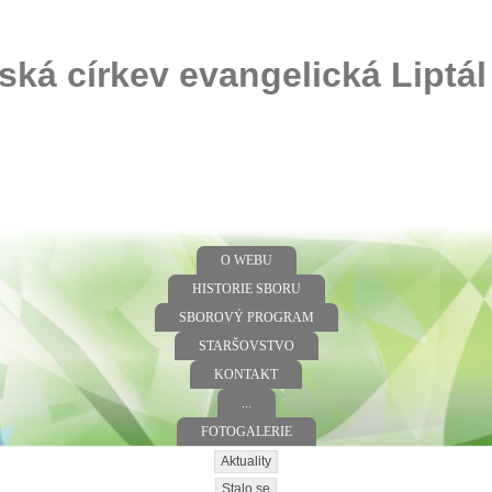
ská církev evangelická Liptál
O WEBU
HISTORIE SBORU
SBOROVÝ PROGRAM
STARŠOVSTVO
KONTAKT
...
FOTOGALERIE
Aktuality
Stalo se