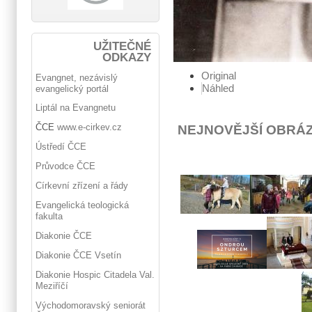
UŽITEČNÉ
ODKAZY
Original
Evangnet, nezávislý
Náhled
evangelický portál
Liptál na Evangnetu
ČCE
www.e-cirkev.cz
NEJNOVĚJŠÍ OBRÁ
Ústředí ČCE
Průvodce ČCE
Církevní zřízení a řády
Evangelická teologická
fakulta
Diakonie ČCE
Diakonie ČCE Vsetín
Diakonie Hospic Citadela Val.
Meziříčí
Východomoravský seniorát