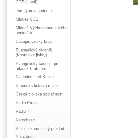
ČCE (Liptál)
Jeronýmova jednota
Mládež ČCE
Mládež Východomoravského
seniorátu
Časopis Český bratr
Evangelický týdeník
(Kostnické jiskry)
Evangelický časopis pro
mládež Bratrstvo
Nakladatelství Kalich
Brněnská tisková misie
Česká biblická společnost
Radio Proglas
Radio 7
Katecheze
Bible - ekumenický překlad
Bible hrou