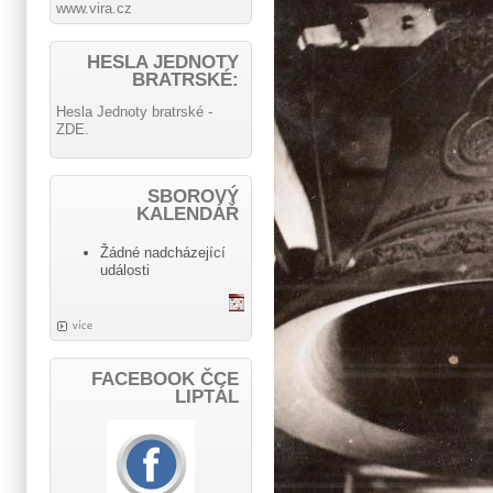
www.vira.cz
HESLA JEDNOTY
BRATRSKÉ:
Hesla Jednoty bratrské -
ZDE.
SBOROVÝ
KALENDÁŘ
Žádné nadcházející
události
více
FACEBOOK ČCE
LIPTÁL