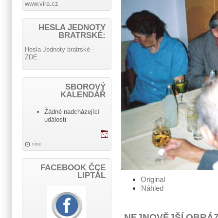
www.vira.cz
HESLA JEDNOTY
BRATRSKÉ:
Hesla Jednoty bratrské -
ZDE.
SBOROVÝ
KALENDÁŘ
Žádné nadcházející
události
více
FACEBOOK ČCE
LIPTÁL
Original
Náhled
NEJNOVĚJŠÍ OBRÁ