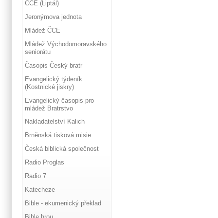
ČCE (Liptál)
Jeronýmova jednota
Mládež ČCE
Mládež Východomoravského
seniorátu
Časopis Český bratr
Evangelický týdeník
(Kostnické jiskry)
Evangelický časopis pro
mládež Bratrstvo
Nakladatelství Kalich
Brněnská tisková misie
Česká biblická společnost
Radio Proglas
Radio 7
Katecheze
Bible - ekumenický překlad
Bible hrou