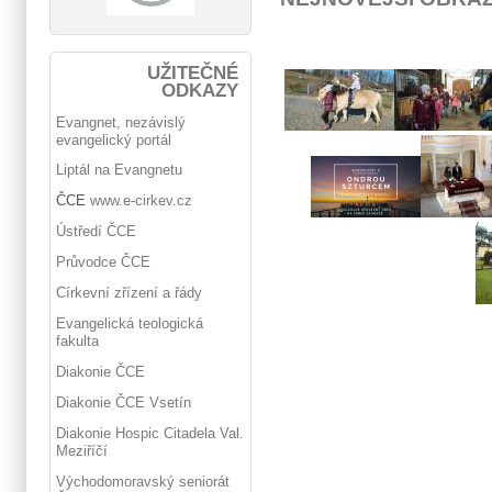
UŽITEČNÉ
ODKAZY
Evangnet, nezávislý
evangelický portál
Liptál na Evangnetu
ČCE
www.e-cirkev.cz
Ústředí ČCE
Průvodce ČCE
Církevní zřízení a řády
Evangelická teologická
fakulta
Diakonie ČCE
Diakonie ČCE Vsetín
Diakonie Hospic Citadela Val.
Meziříčí
Východomoravský seniorát