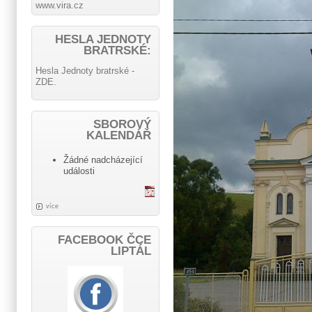
www.vira.cz
HESLA JEDNOTY
BRATRSKÉ:
Hesla Jednoty bratrské -
ZDE.
SBOROVÝ
KALENDÁŘ
Žádné nadcházející
události
více
FACEBOOK ČCE
LIPTÁL