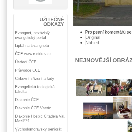
UŽITEČNÉ
ODKAZY
Pro psaní komentářů s
Evangnet, nezávislý
Original
evangelický portál
Náhled
Liptál na Evangnetu
ČCE
www.e-cirkev.cz
NEJNOVĚJŠÍ OBRÁ
Ústředí ČCE
Průvodce ČCE
Církevní zřízení a řády
Evangelická teologická
fakulta
Diakonie ČCE
Diakonie ČCE Vsetín
Diakonie Hospic Citadela Val.
Meziříčí
Východomoravský seniorát