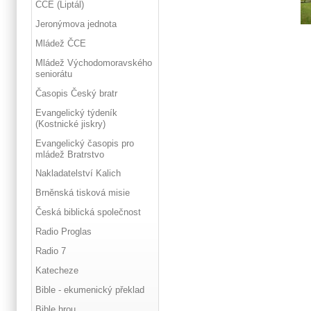
ČCE (Liptál)
Jeronýmova jednota
Mládež ČCE
Mládež Východomoravského
seniorátu
Časopis Český bratr
Evangelický týdeník
(Kostnické jiskry)
Evangelický časopis pro
mládež Bratrstvo
Nakladatelství Kalich
Brněnská tisková misie
Česká biblická společnost
Radio Proglas
Radio 7
Katecheze
Bible - ekumenický překlad
Bible hrou