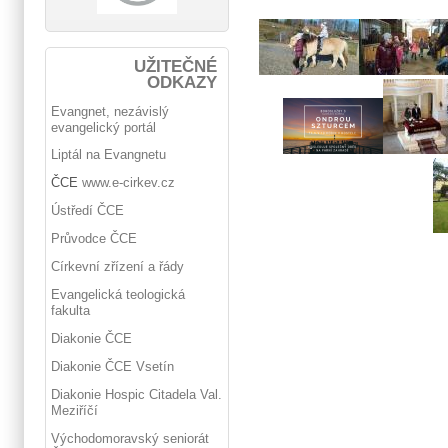
UŽITEČNÉ
ODKAZY
Evangnet, nezávislý
evangelický portál
Liptál na Evangnetu
ČCE
www.e-cirkev.cz
Ústředí ČCE
Průvodce ČCE
Církevní zřízení a řády
Evangelická teologická
fakulta
Diakonie ČCE
Diakonie ČCE Vsetín
Diakonie Hospic Citadela Val.
Meziříčí
Východomoravský seniorát