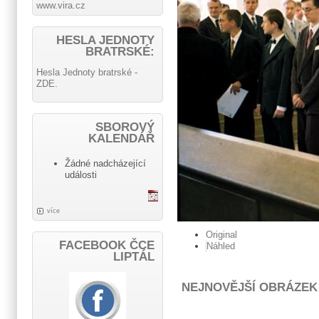
www.vira.cz
HESLA JEDNOTY
BRATRSKÉ:
Hesla Jednoty bratrské -
ZDE.
SBOROVÝ
KALENDÁŘ
Žádné nadcházející
události
více
Original
FACEBOOK ČCE
Náhled
LIPTÁL
NEJNOVĚJŠÍ OBRÁZEK