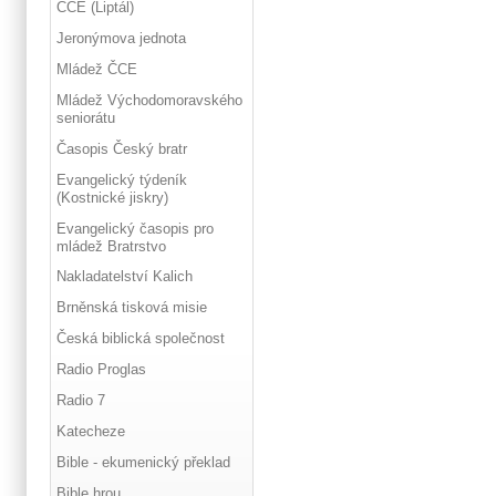
ČCE (Liptál)
Jeronýmova jednota
Mládež ČCE
Mládež Východomoravského
seniorátu
Časopis Český bratr
Evangelický týdeník
(Kostnické jiskry)
Evangelický časopis pro
mládež Bratrstvo
Nakladatelství Kalich
Brněnská tisková misie
Česká biblická společnost
Radio Proglas
Radio 7
Katecheze
Bible - ekumenický překlad
Bible hrou