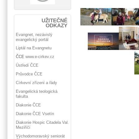
UŽITEČNÉ
ODKAZY
Evangnet, nezávislý
evangelický portál
Liptál na Evangnetu
ČCE
www.e-cirkev.cz
Ústředí ČCE
Průvodce ČCE
Církevní zřízení a řády
Evangelická teologická
fakulta
Diakonie ČCE
Diakonie ČCE Vsetín
Diakonie Hospic Citadela Val.
Meziříčí
Východomoravský seniorát