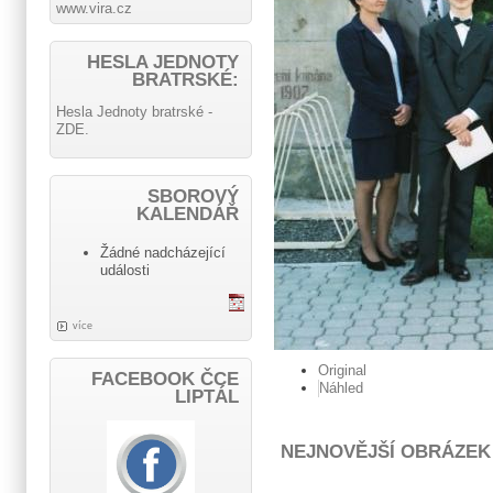
www.vira.cz
HESLA JEDNOTY
BRATRSKÉ:
Hesla Jednoty bratrské -
ZDE.
SBOROVÝ
KALENDÁŘ
Žádné nadcházející
události
více
Original
FACEBOOK ČCE
Náhled
LIPTÁL
NEJNOVĚJŠÍ OBRÁZEK