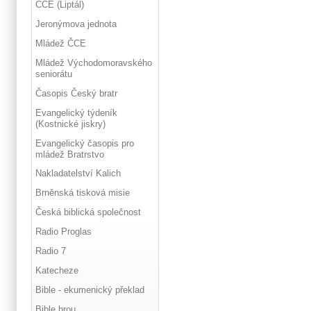
ČCE (Liptál)
Jeronýmova jednota
Mládež ČCE
Mládež Východomoravského
seniorátu
Časopis Český bratr
Evangelický týdeník
(Kostnické jiskry)
Evangelický časopis pro
mládež Bratrstvo
Nakladatelství Kalich
Brněnská tisková misie
Česká biblická společnost
Radio Proglas
Radio 7
Katecheze
Bible - ekumenický překlad
Bible hrou