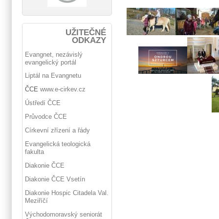
UŽITEČNÉ
ODKAZY
Evangnet, nezávislý
evangelický portál
Liptál na Evangnetu
ČCE
www.e-cirkev.cz
Ústředí ČCE
Průvodce ČCE
Církevní zřízení a řády
Evangelická teologická
fakulta
Diakonie ČCE
Diakonie ČCE Vsetín
Diakonie Hospic Citadela Val.
Meziříčí
Východomoravský seniorát