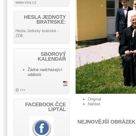
www.vira.cz
HESLA JEDNOTY
BRATRSKÉ:
Hesla Jednoty bratrské -
ZDE.
SBOROVÝ
KALENDÁŘ
Žádné nadcházející
události
více
Original
FACEBOOK ČCE
Náhled
LIPTÁL
NEJNOVĚJŠÍ OBRÁZEK