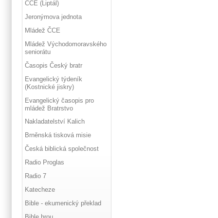
ČCE (Liptál)
Jeronýmova jednota
Mládež ČCE
Mládež Východomoravského
seniorátu
Časopis Český bratr
Evangelický týdeník
(Kostnické jiskry)
Evangelický časopis pro
mládež Bratrstvo
Nakladatelství Kalich
Brněnská tisková misie
Česká biblická společnost
Radio Proglas
Radio 7
Katecheze
Bible - ekumenický překlad
Bible hrou