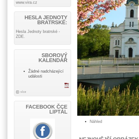
www.vira.cz
HESLA JEDNOTY
BRATRSKÉ:
Hesla Jednoty bratrské -
ZDE.
SBOROVÝ
KALENDÁŘ
Žádné nadcházející
události
více
FACEBOOK ČCE
LIPTÁL
Náhled