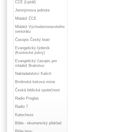
ČCE (Liptál)
Jeronýmova jednota
Mládež ČCE
Mládež Východomoravského
seniorátu
Časopis Český bratr
Evangelický týdeník
(Kostnické jiskry)
Evangelický časopis pro
mládež Bratrstvo
Nakladatelství Kalich
Brněnská tisková misie
Česká biblická společnost
Radio Proglas
Radio 7
Katecheze
Bible - ekumenický překlad
Bible hrou