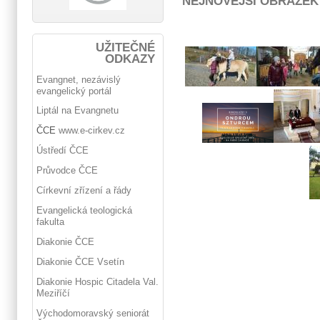
NEJNOVĚJŠÍ OBRÁZEK
UŽITEČNÉ
ODKAZY
Evangnet, nezávislý
evangelický portál
Liptál na Evangnetu
ČCE
www.e-cirkev.cz
Ústředí ČCE
Průvodce ČCE
Církevní zřízení a řády
Evangelická teologická
fakulta
Diakonie ČCE
Diakonie ČCE Vsetín
Diakonie Hospic Citadela Val.
Meziříčí
Východomoravský seniorát