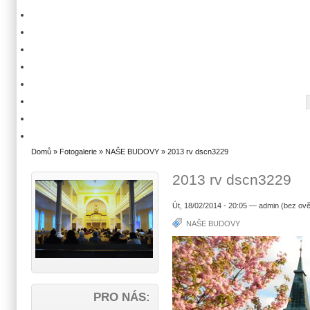
Domů
»
Fotogalerie
»
NAŠE BUDOVY
» 2013 rv dscn3229
2013 rv dscn3229
Út, 18/02/2014 - 20:05 — admin (bez ově
NAŠE BUDOVY
PRO NÁS: