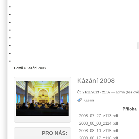
Domů
» Kázání 2008
Kázání 2008
Čt, 21/11/2013 - 21:07 — admin (bez ově
Kázání
Příloha
2008_07_27_z113.pdf
2008_08_03_z114.pdf
2008_08_10_z115.pdf
PRO NÁS:
2008_08_17_z116.pdf