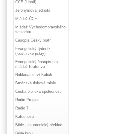
ČCE (Liptál)
Jeronýmova jednota
Mládež ČCE
Mládež Východomoravského
seniorátu
Časopis Český bratr
Evangelický týdeník
(Kostnické jiskry)
Evangelický časopis pro
mládež Bratrstvo
Nakladatelství Kalich
Brněnská tisková misie
Česká biblická společnost
Radio Proglas
Radio 7
Katecheze
Bible - ekumenický překlad
Bible hrou