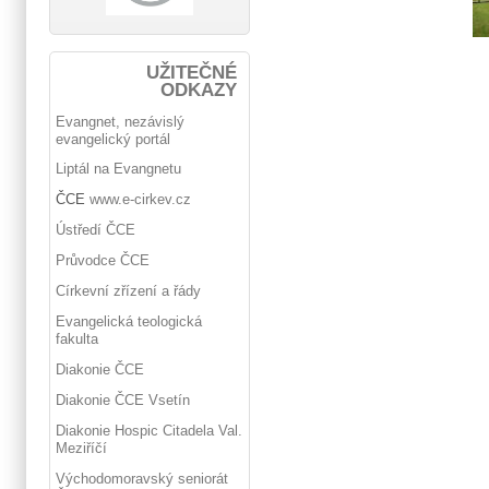
UŽITEČNÉ
ODKAZY
Evangnet, nezávislý
evangelický portál
Liptál na Evangnetu
ČCE
www.e-cirkev.cz
Ústředí ČCE
Průvodce ČCE
Církevní zřízení a řády
Evangelická teologická
fakulta
Diakonie ČCE
Diakonie ČCE Vsetín
Diakonie Hospic Citadela Val.
Meziříčí
Východomoravský seniorát