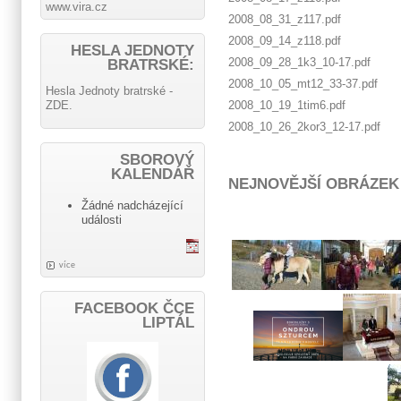
www.vira.cz
2008_08_31_z117.pdf
2008_09_14_z118.pdf
HESLA JEDNOTY
2008_09_28_1k3_10-17.pdf
BRATRSKÉ:
2008_10_05_mt12_33-37.pdf
Hesla Jednoty bratrské -
ZDE.
2008_10_19_1tim6.pdf
2008_10_26_2kor3_12-17.pdf
SBOROVÝ
KALENDÁŘ
NEJNOVĚJŠÍ OBRÁZEK
Žádné nadcházející
události
více
FACEBOOK ČCE
LIPTÁL