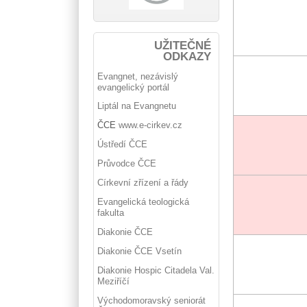
UŽITEČNÉ
ODKAZY
Evangnet, nezávislý
evangelický portál
Liptál na Evangnetu
ČCE
www.e-cirkev.cz
Ústředí ČCE
Průvodce ČCE
Církevní zřízení a řády
Evangelická teologická
fakulta
Diakonie ČCE
Diakonie ČCE Vsetín
Diakonie Hospic Citadela Val.
Meziříčí
Východomoravský seniorát