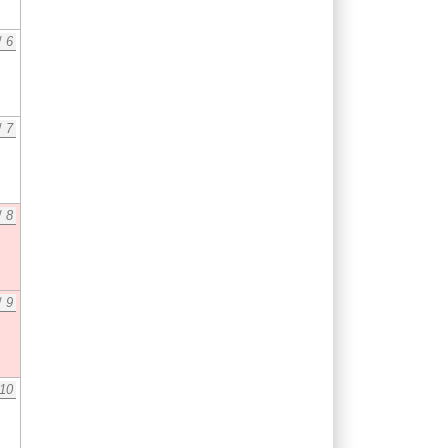
/
6
/
7
/
8
/
9
10