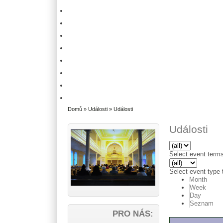
Domů
»
Události
» Události
Události
Select event terms 
Select event type t
Month
Week
Day
Seznam
PRO NÁS: