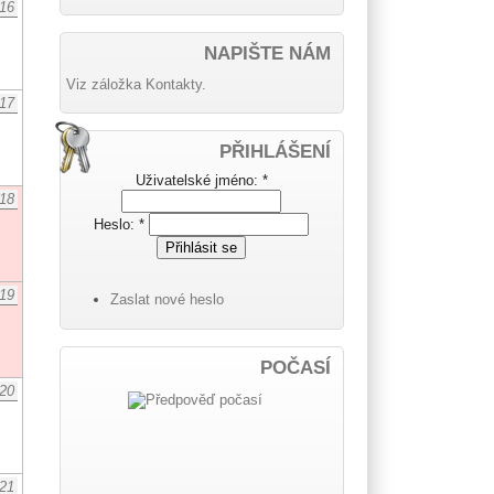
16
NAPIŠTE NÁM
Viz záložka Kontakty.
17
PŘIHLÁŠENÍ
Uživatelské jméno:
*
18
Heslo:
*
19
Zaslat nové heslo
POČASÍ
20
21