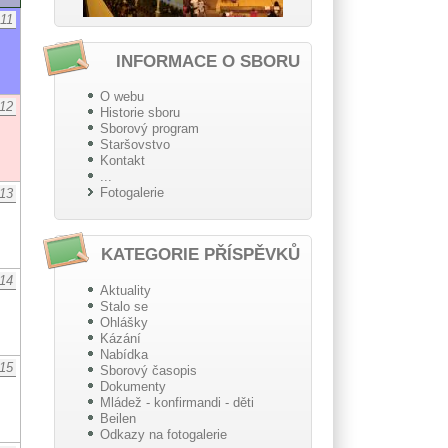
11
INFORMACE O SBORU
O webu
12
Historie sboru
Sborový program
Staršovstvo
Kontakt
...
Fotogalerie
13
KATEGORIE PŘÍSPĚVKŮ
14
Aktuality
Stalo se
Ohlášky
Kázání
Nabídka
15
Sborový časopis
Dokumenty
Mládež - konfirmandi - děti
Beilen
Odkazy na fotogalerie