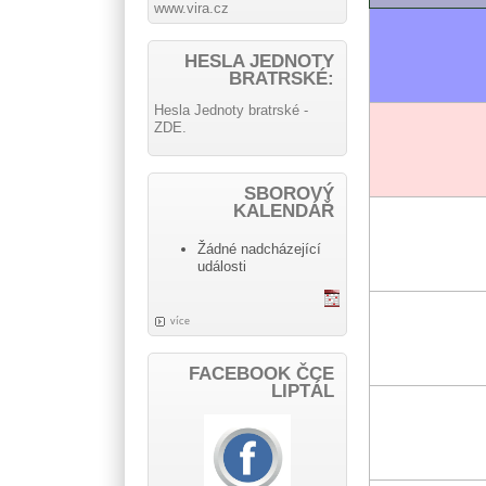
www.vira.cz
HESLA JEDNOTY
BRATRSKÉ:
Hesla Jednoty bratrské -
ZDE.
SBOROVÝ
KALENDÁŘ
Žádné nadcházející
události
více
FACEBOOK ČCE
LIPTÁL