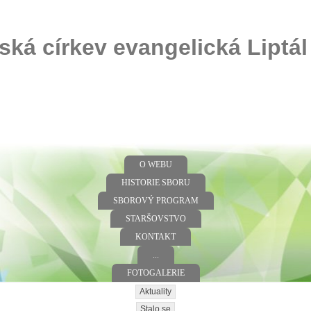
ská církev evangelická Liptál
O WEBU
HISTORIE SBORU
SBOROVÝ PROGRAM
STARŠOVSTVO
KONTAKT
...
FOTOGALERIE
Aktuality
Stalo se