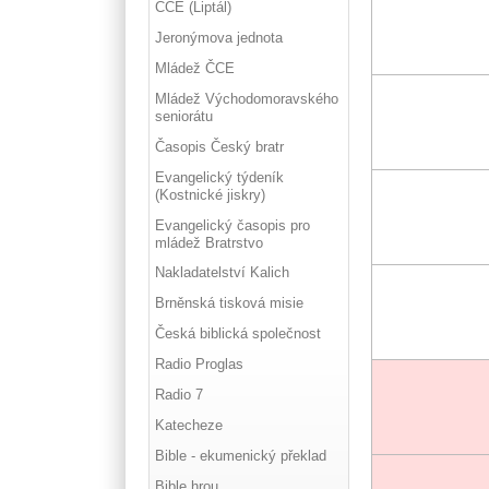
ČCE (Liptál)
Jeronýmova jednota
Mládež ČCE
Mládež Východomoravského
seniorátu
Časopis Český bratr
Evangelický týdeník
(Kostnické jiskry)
Evangelický časopis pro
mládež Bratrstvo
Nakladatelství Kalich
Brněnská tisková misie
Česká biblická společnost
Radio Proglas
Radio 7
Katecheze
Bible - ekumenický překlad
Bible hrou