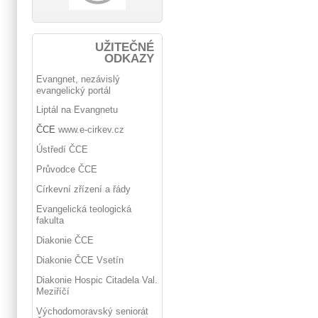
UŽITEČNÉ
ODKAZY
Evangnet, nezávislý
evangelický portál
Liptál na Evangnetu
ČCE
www.e-cirkev.cz
Ústředí ČCE
Průvodce ČCE
Církevní zřízení a řády
Evangelická teologická
fakulta
Diakonie ČCE
Diakonie ČCE Vsetín
Diakonie Hospic Citadela Val.
Meziříčí
Východomoravský seniorát