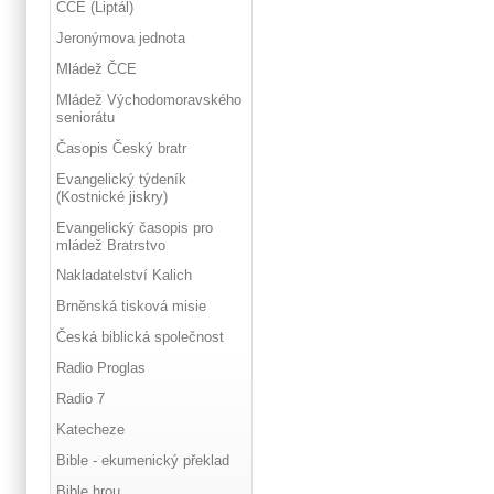
ČCE (Liptál)
Jeronýmova jednota
Mládež ČCE
Mládež Východomoravského
seniorátu
Časopis Český bratr
Evangelický týdeník
(Kostnické jiskry)
Evangelický časopis pro
mládež Bratrstvo
Nakladatelství Kalich
Brněnská tisková misie
Česká biblická společnost
Radio Proglas
Radio 7
Katecheze
Bible - ekumenický překlad
Bible hrou